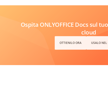
Ospita ONLYOFFICE Docs sul tuo 
cloud
OTTIENILO ORA
USALO NEL