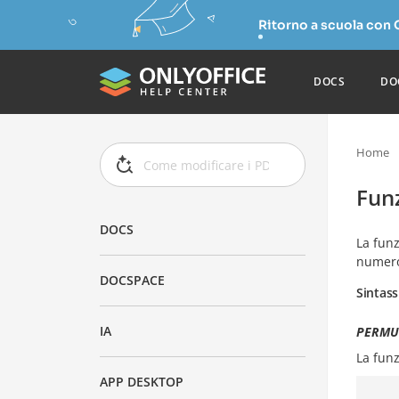
Ritorno a scuola con
DOCS
DO
Home
Fun
DOCS
La fun
numero 
DOCSPACE
Sintass
IA
PERMUT
La fun
APP DESKTOP