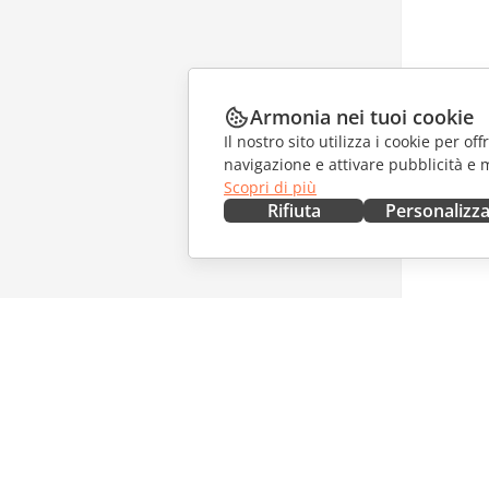
Armonia nei tuoi cookie
Il nostro sito utilizza i cookie per of
navigazione e attivare pubblicità e 
Scopri di più
Rifiuta
Personalizz
OTTIENILO ORA
COLLAB
Docs
Per i con
DocSpace
Per i trad
Workspace
Per gli in
Connettori
Offerte d