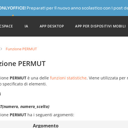
 ONLYOFFICE!
Preparati per il nuovo anno scolastico con i post de
CSPACE
IA
APP DESKTOP
APP PER DISPOSITIVI MOBILI
Funzione PERMUT
zione PERMUT
zione
PERMUT
è una delle
funzioni statistiche
. Viene utilizzata per
specificato di elementi.
i
(numero, numero_scelto)
zione
PERMUT
ha i seguenti argomenti:
Argomento