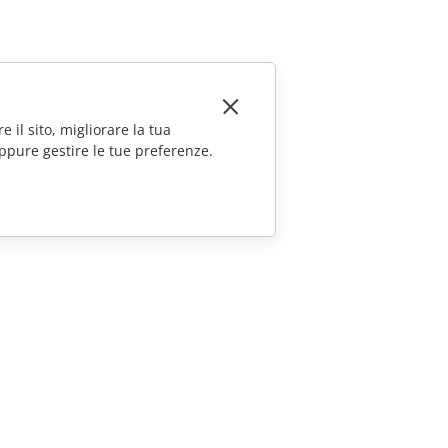
e il sito, migliorare la tua
ppure gestire le tue preferenze.
CONTATTACI
Domande sulle vendite
sales@onlyoffice.com
Richieste per i partner
partners@onlyoffice.com
Richieste stampa
press@onlyoffice.com