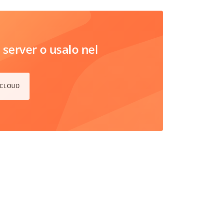
server o usalo nel
 CLOUD