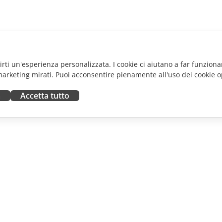
frirti un'esperienza personalizzata. I cookie ci aiutano a far funzionar
marketing mirati. Puoi acconsentire pienamente all'uso dei cookie o
a
Accetta tutto
ORA
RICEVI AIUTO
tributori
Forum
uttori
Corsi di formazione
fluencer
Webinar
i lavoro
White papers