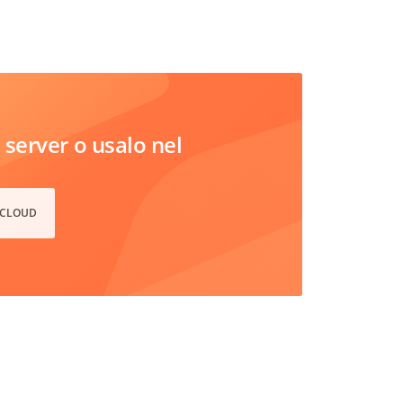
server o usalo nel
 CLOUD