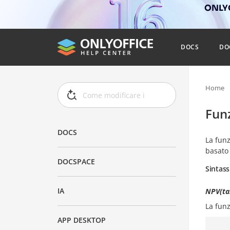
ONLYO
DOCS
DO
Home
Fun
DOCS
La fun
basato 
DOCSPACE
Sintass
IA
NPV(tas
La fun
APP DESKTOP