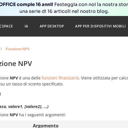
FFICE compie 16 anni!
Festeggia con noi la nostra sto
una serie di 16 articoli nel nostro blog.
CSPACE
IA
APP DESKTOP
APP PER DISPOSITIVI MOBILI
Funzione NPV
zione NPV
zione
NPV
è una delle
funzioni finanziarie
. Viene utilizzata per cal
su un tasso di sconto specificato.
i
so, valore1, [valore2], ...)
zione
NPV
ha i seguenti argomenti:
Argomento