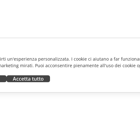
frirti un'esperienza personalizzata. I cookie ci aiutano a far funzionar
marketing mirati. Puoi acconsentire pienamente all'uso dei cookie o
a
Accetta tutto
ORA
RICEVI AIUTO
tributori
Forum