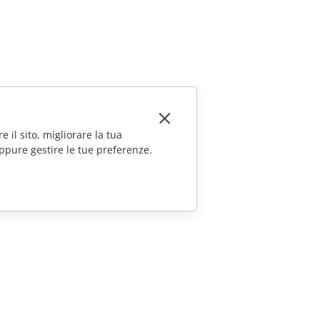
e il sito, migliorare la tua
ppure gestire le tue preferenze.
CONTATTACI
Domande sulle vendite
sales@onlyoffice.com