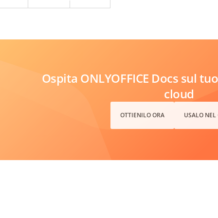
Ospita ONLYOFFICE Docs sul tuo 
cloud
OTTIENILO ORA
USALO NEL