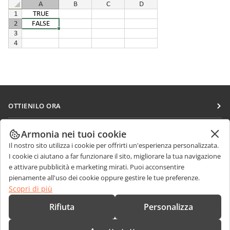
OTTIENILO ORA
Docs
COLLABORA
Armonia nei tuoi cookie
DocSpace
Il nostro sito utilizza i cookie per offrirti un'esperienza personalizzata.
Per i contributori
RICEVI NOTIZIE
I cookie ci aiutano a far funzionare il sito, migliorare la tua navigazione
Workspace
Per i traduttori
e attivare pubblicità e marketing mirati. Puoi acconsentire
Blog
Connettori
pienamente all'uso dei cookie oppure gestire le tue preferenze.
RICEVI AIUTO
Per gli influencer
Scopri di più
App desktop
Forum
Offerte di lavoro
CONTATTACI
Rifiuta
Personalizza
App mobili
Corsi di formazione
Domande sulle vendite
sales@onlyoffice.com