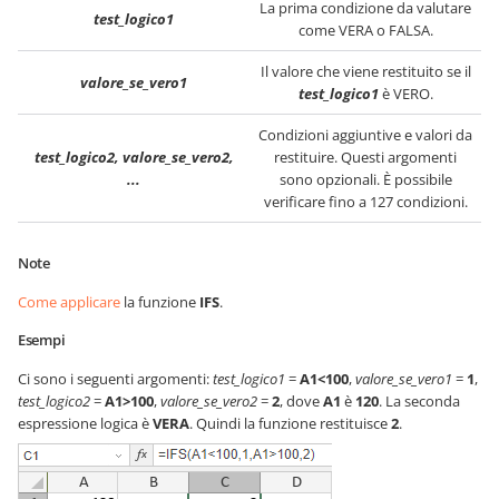
La prima condizione da valutare
test_logico1
come VERA o FALSA.
Il valore che viene restituito se il
valore_se_vero1
test_logico1
è VERO.
Condizioni aggiuntive e valori da
test_logico2, valore_se_vero2,
restituire. Questi argomenti
...
sono opzionali. È possibile
verificare fino a 127 condizioni.
Note
Come applicare
la funzione
IFS
.
Esempi
Ci sono i seguenti argomenti:
test_logico1
=
A1<100
,
valore_se_vero1
=
1
,
test_logico2
=
A1>100
,
valore_se_vero2
=
2
, dove
A1
è
120
. La seconda
espressione logica è
VERA
. Quindi la funzione restituisce
2
.