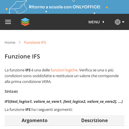
Ritorno a scuola con ONLYOFFICE!
MENU
Home
Funzione IFS
Funzione IFS
La funzione
IFS
è una delle
funzioni logiche
. Verifica se una o più
condizioni sono soddisfatte e restituisce un valore che corrisponde
alla prima condizione VERA.
Sintassi
IFS(test_logico1, valore_se_vero1, [test_logico2, valore_se_vero2], ...)
La funzione
IFS
ha i seguenti argomenti:
Argomento
Descrizione