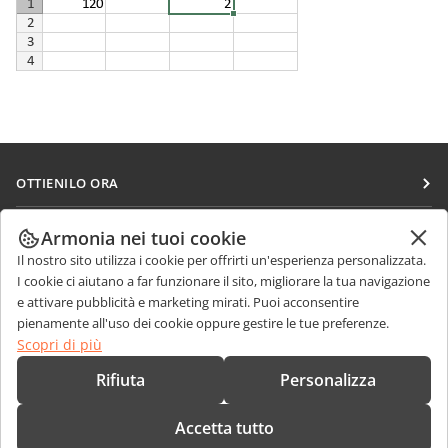
OTTIENILO ORA
Docs
COLLABORA
Armonia nei tuoi cookie
DocSpace
Il nostro sito utilizza i cookie per offrirti un'esperienza personalizzata.
Per i contributori
RICEVI NOTIZIE
I cookie ci aiutano a far funzionare il sito, migliorare la tua navigazione
Workspace
Per i traduttori
e attivare pubblicità e marketing mirati. Puoi acconsentire
Blog
Connettori
pienamente all'uso dei cookie oppure gestire le tue preferenze.
RICEVI AIUTO
Per gli influencer
Scopri di più
App desktop
Forum
Offerte di lavoro
CONTATTACI
Rifiuta
Personalizza
App mobili
Corsi di formazione
Domande sulle vendite
sales@onlyoffice.com
onlyoffice.com
Accetta tutto
Webinar
Richieste per i partner
partners@onlyoffice.com
© Ascensio System SIA 2026. Tutti i diritti riservati