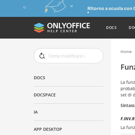
Ritorno a scuola con
DOCS
DO
Home
Fun
DOCS
La fun
probabi
set di d
DOCSPACE
Sintass
IA
F.INV.R
La fun
APP DESKTOP