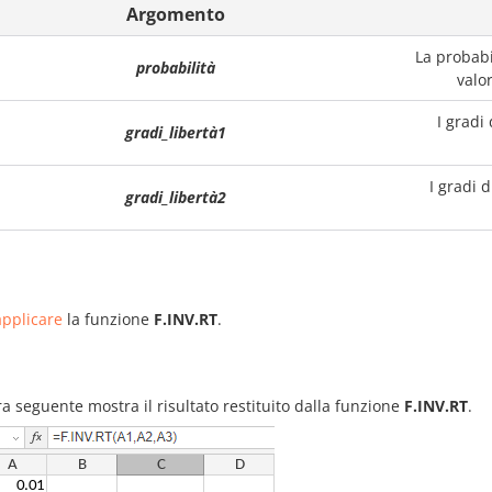
Argomento
La probabi
probabilità
valo
I gradi
gradi_libertà1
I gradi 
gradi_libertà2
pplicare
la funzione
F.INV.RT
.
ra seguente mostra il risultato restituito dalla funzione
F.INV.RT
.