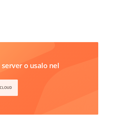
server o usalo nel
 CLOUD