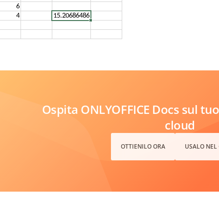
Ospita ONLYOFFICE Docs sul tuo 
cloud
OTTIENILO ORA
USALO NEL