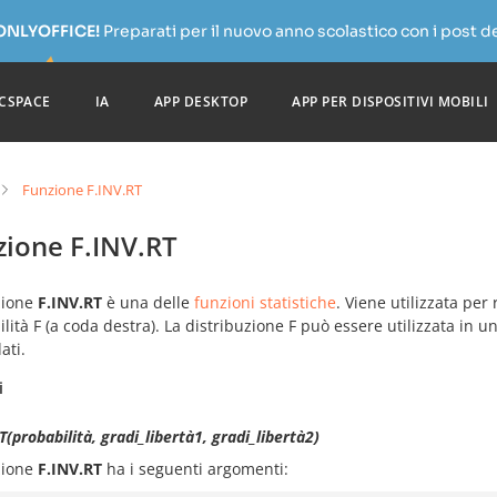
 ONLYOFFICE!
Preparati per il nuovo anno scolastico con i post de
CSPACE
IA
APP DESKTOP
APP PER DISPOSITIVI MOBILI
Funzione F.INV.RT
zione F.INV.RT
zione
F.INV.RT
è una delle
funzioni statistiche
. Viene utilizzata per 
lità F (a coda destra). La distribuzione F può essere utilizzata in un
ati.
i
T(probabilità, gradi_libertà1, gradi_libertà2)
zione
F.INV.RT
ha i seguenti argomenti: