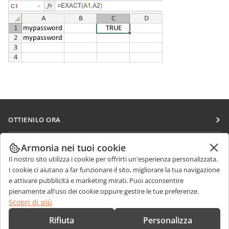
OTTIENILO ORA
Docs
COLLABORA
Armonia nei tuoi cookie
DocSpace
Il nostro sito utilizza i cookie per offrirti un'esperienza personalizzata.
Per i contributori
RICEVI NOTIZIE
I cookie ci aiutano a far funzionare il sito, migliorare la tua navigazione
Workspace
Per i traduttori
e attivare pubblicità e marketing mirati. Puoi acconsentire
Blog
Connettori
pienamente all'uso dei cookie oppure gestire le tue preferenze.
RICEVI AIUTO
Per gli influencer
Scopri di più
App desktop
Forum
Offerte di lavoro
CONTATTACI
Rifiuta
Personalizza
App mobili
Corsi di formazione