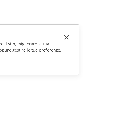
e il sito, migliorare la tua
ppure gestire le tue preferenze.
CONTATTACI
Domande sulle vendite
sales@onlyoffice.com
Richieste per i partner
partners@onlyoffice.com