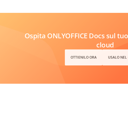
Ospita ONLYOFFICE Docs sul tuo 
cloud
OTTIENILO ORA
USALO NEL