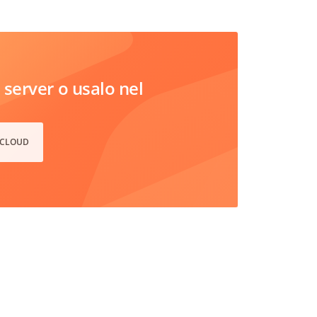
server o usalo nel
 CLOUD