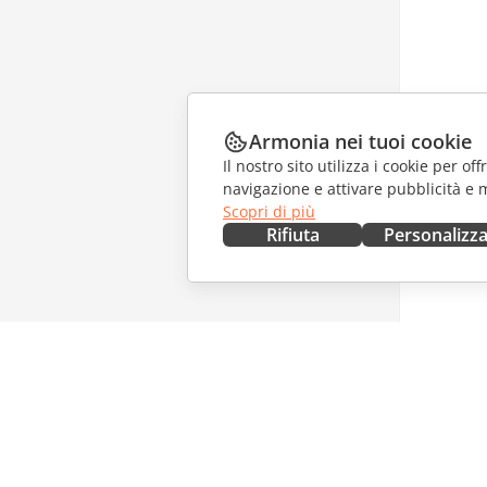
Armonia nei tuoi cookie
Il nostro sito utilizza i cookie per of
navigazione e attivare pubblicità e 
Scopri di più
Rifiuta
Personalizz
OTTIENILO ORA
COLLAB
Docs
Per i con
DocSpace
Per i trad
Workspace
Per gli in