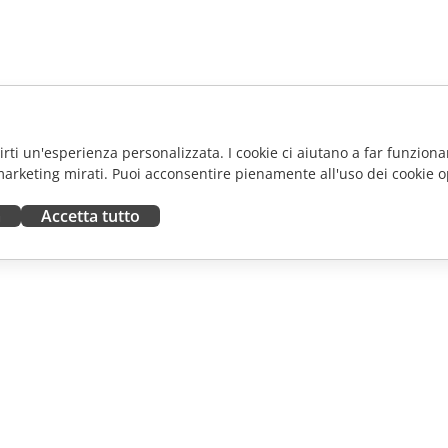
frirti un'esperienza personalizzata. I cookie ci aiutano a far funzionar
marketing mirati. Puoi acconsentire pienamente all'uso dei cookie o
a
Accetta tutto
ORA
RICEVI AIUTO
tributori
Forum
uttori
Corsi di formazione
fluencer
Webinar