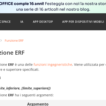
FFICE compie 16 anni!
Festeggia con noi la nostra sto
una serie di 16 articoli nel nostro blog.
CSPACE
IA
APP DESKTOP
APP PER DISPOSITIVI MOBILI
Funzione ERF
zione ERF
zione
ERF
è una delle
funzioni ingegneristiche
. Viene utilizzata per 
re e superiore specificati.
i
ite_inferiore, [limite_superiore])
zione
ERF
ha i seguenti argomenti:
Argomento