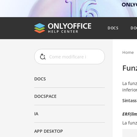
ONLYO
DOCS
DO
Home
Fun
DOCS
La fun
inferio
DOCSPACE
Sintass
IA
ERF(lim
La fun
APP DESKTOP