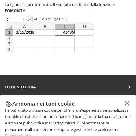
La figura seguente mostra il risultato restituito dalla funzione
EOMONTH
.
OTTIENILO ORA
Docs
COLLABORA
Armonia nei tuoi cookie
DocSpace
Il nostro sito utilizza i cookie per offrirti un'esperienza personalizzata.
Per i contributori
RICEVI NOTIZIE
I cookie ci aiutano a far funzionare il sito, migliorare la tua navigazione
Workspace
Per i traduttori
e attivare pubblicità e marketing mirati. Puoi acconsentire
Blog
Connettori
pienamente all'uso dei cookie oppure gestire le tue preferenze.
RICEVI AIUTO
Per gli influencer
Scopri di più