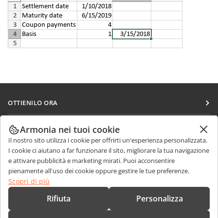
OTTIENILO ORA
Docs
COLLABORA
Armonia nei tuoi cookie
DocSpace
Il nostro sito utilizza i cookie per offrirti un'esperienza personalizzata.
Per i contributori
RICEVI NOTIZIE
I cookie ci aiutano a far funzionare il sito, migliorare la tua navigazione
Workspace
Per i traduttori
e attivare pubblicità e marketing mirati. Puoi acconsentire
Blog
Connettori
pienamente all'uso dei cookie oppure gestire le tue preferenze.
RICEVI AIUTO
Per gli influencer
Scopri di più
App desktop
Forum
Offerte di lavoro
CONTATTACI
Rifiuta
Personalizza
App mobili
Corsi di formazione
Domande sulle vendite
sales@onlyoffice.com