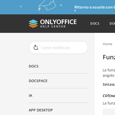
Ritorno a scuola con
DOCS
DO
Home
Fun
DOCS
La fun
angolo 
DOCSPACE
Sintass
IA
COT(nu
La fun
APP DESKTOP