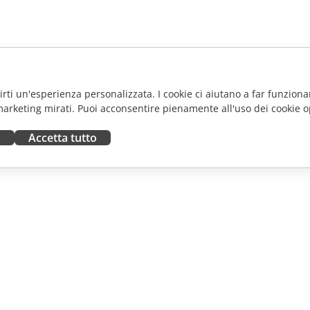
frirti un'esperienza personalizzata. I cookie ci aiutano a far funzionar
marketing mirati. Puoi acconsentire pienamente all'uso dei cookie o
a
Accetta tutto
ORA
RICEVI AIUTO
tributori
Forum
uttori
Corsi di formazione
fluencer
Webinar
i lavoro
White papers