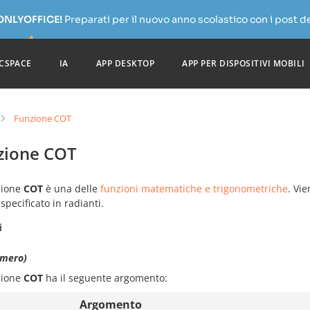
 ONLYOFFICE!
Preparati per il nuovo anno scolastico con i post de
CSPACE
IA
APP DESKTOP
APP PER DISPOSITIVI MOBILI
Funzione COT
zione COT
zione
COT
è una delle
funzioni matematiche e trigonometriche
. Vie
specificato in radianti.
i
mero)
zione
COT
ha il seguente argomento:
Argomento