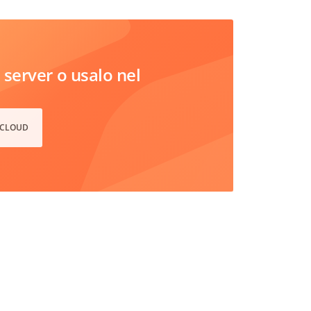
server o usalo nel
 CLOUD