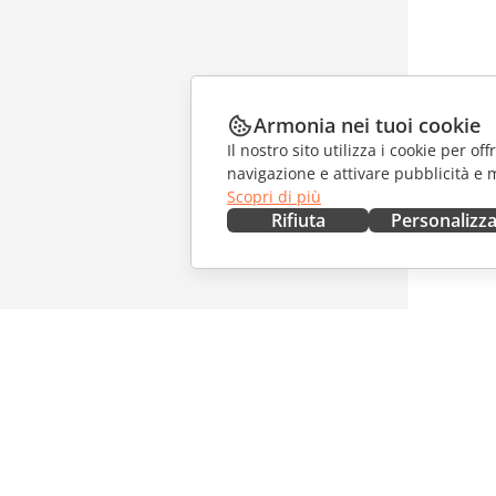
Armonia nei tuoi cookie
Il nostro sito utilizza i cookie per of
navigazione e attivare pubblicità e 
Scopri di più
Rifiuta
Personalizz
OTTIENILO ORA
COLLAB
Docs
Per i con
DocSpace
Per i trad
Workspace
Per gli in
Connettori
Offerte d