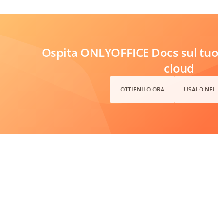
Ospita ONLYOFFICE Docs sul tuo 
cloud
OTTIENILO ORA
USALO NEL