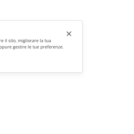
e il sito, migliorare la tua
ppure gestire le tue preferenze.
CONTATTACI
Domande sulle vendite
sales@onlyoffice.com
Richieste per i partner
partners@onlyoffice.com
Richieste stampa
press@onlyoffice.com