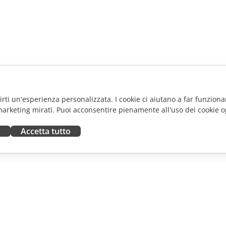
frirti un'esperienza personalizzata. I cookie ci aiutano a far funzionar
marketing mirati. Puoi acconsentire pienamente all'uso dei cookie o
a
Accetta tutto
ORA
RICEVI AIUTO