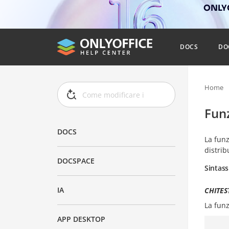
ONLYO
DOCS
DO
Home
Fun
DOCS
La fun
distrib
DOCSPACE
Sintass
IA
CHITES
La fun
APP DESKTOP