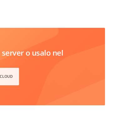
server o usalo nel
 CLOUD