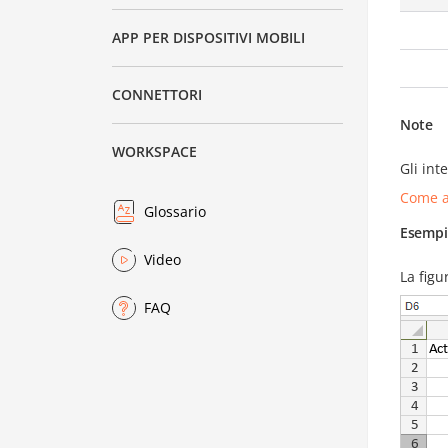
APP PER DISPOSITIVI MOBILI
CONNETTORI
Note
WORKSPACE
Gli int
Come a
Glossario
Esempi
Video
La figu
FAQ