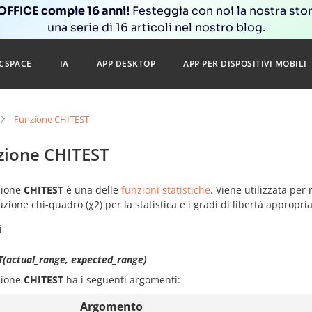
FFICE compie 16 anni!
Festeggia con noi la nostra sto
una serie di 16 articoli nel nostro blog.
CSPACE
IA
APP DESKTOP
APP PER DISPOSITIVI MOBILI
Funzione CHITEST
zione CHITEST
zione
CHITEST
è una delle
funzioni statistiche
. Viene utilizzata per 
uzione chi-quadro (χ2) per la statistica e i gradi di libertà appropria
i
T(actual_range, expected_range)
zione
CHITEST
ha i seguenti argomenti:
Argomento