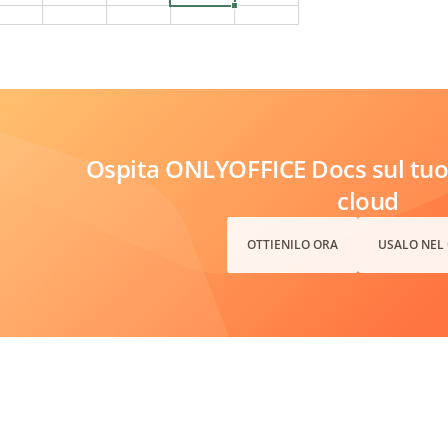
Ospita ONLYOFFICE Docs sul tuo 
cloud
OTTIENILO ORA
USALO NEL