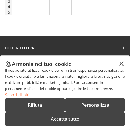
OTTIENILO ORA
Docs
COLLABORA
Armonia nei tuoi cookie
DocSpace
Il nostro sito utilizza i cookie per offrirti un'esperienza personalizzata.
Per i contributori
RICEVI NOTIZIE
I cookie ci aiutano a far funzionare il sito, migliorare la tua navigazione
Workspace
Per i traduttori
e attivare pubblicità e marketing mirati. Puoi acconsentire
Blog
Connettori
pienamente all'uso dei cookie oppure gestire le tue preferenze.
RICEVI AIUTO
Per gli influencer
Scopri di più
App desktop
Forum
Offerte di lavoro
CONTATTACI
Rifiuta
Personalizza
App mobili
Corsi di formazione
Domande sulle vendite
sales@onlyoffice.com
onlyoffice.com
Accetta tutto
Webinar
Richieste per i partner
partners@onlyoffice.com
© Ascensio System SIA 2026. Tutti i diritti riservati
White papers