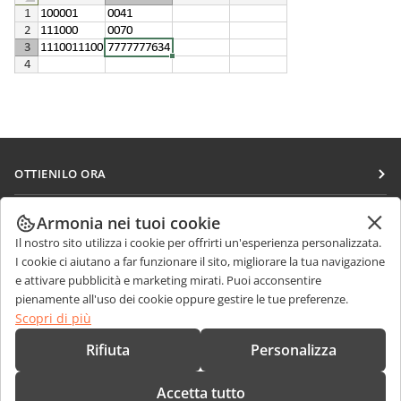
OTTIENILO ORA
Docs
COLLABORA
Armonia nei tuoi cookie
DocSpace
Il nostro sito utilizza i cookie per offrirti un'esperienza personalizzata.
Per i contributori
RICEVI NOTIZIE
I cookie ci aiutano a far funzionare il sito, migliorare la tua navigazione
Workspace
Per i traduttori
e attivare pubblicità e marketing mirati. Puoi acconsentire
Blog
Connettori
pienamente all'uso dei cookie oppure gestire le tue preferenze.
RICEVI AIUTO
Per gli influencer
Scopri di più
App desktop
Forum
Offerte di lavoro
CONTATTACI
Rifiuta
Personalizza
App mobili
Corsi di formazione
Domande sulle vendite
sales@onlyoffice.com
onlyoffice.com
Accetta tutto
Webinar