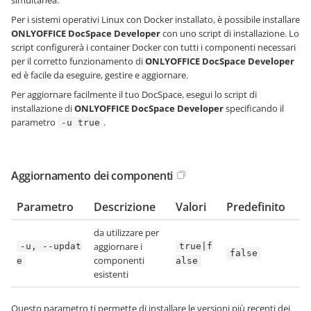
simultanea.
Per i sistemi operativi Linux con Docker installato, è possibile installare
ONLYOFFICE DocSpace Developer
con uno script di installazione. Lo
script configurerà i container Docker con tutti i componenti necessari
per il corretto funzionamento di
ONLYOFFICE DocSpace Developer
ed è facile da eseguire, gestire e aggiornare.
Per aggiornare facilmente il tuo DocSpace, esegui lo script di
installazione di
ONLYOFFICE DocSpace Developer
specificando il
parametro
.
-u true
Aggiornamento dei componenti
Parametro
Descrizione
Valori
Predefinito
da utilizzare per
aggiornare i
-u, --updat
true|f
false
componenti
e
alse
esistenti
Questo parametro ti permette di installare le versioni più recenti dei