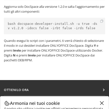
Aggiorna solo DocSpace alla versione 1.2.0 e salta l'aggiornamento per
tutti gli altri componenti:
bash docspace-developer-install.sh -u true -ds
v v1.2.0 -idocs false -irbt false -irds false
Quando esegui lo script con i parametri, ti verrà chiesto di selezionare
il modo in cui desideri installare ONLYOFFICE DocSpace. Digita
Y
e
premi
Invio
per installare ONLYOFFICE DocSpace utilizzando Docker.
Digita
N
e premi
Invio
per installare ONLYOFFICE DocSpace dai
pacchetti DEB/RPM.
OTTIENILO ORA
Docs
COLLABORA
Armonia nei tuoi cookie
DocSpace
Il nostro sito utilizza i cookie per offrirti un'esperienza personalizzata.