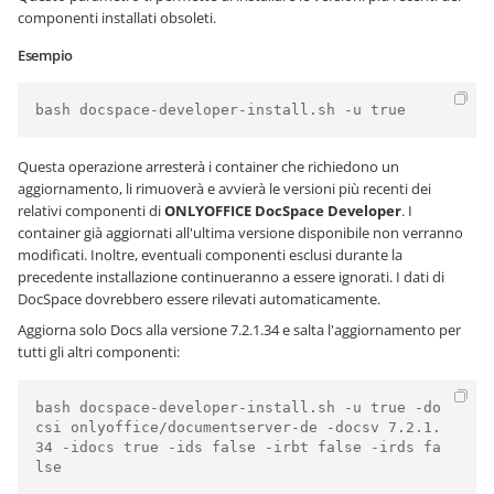
componenti installati obsoleti.
Esempio
bash docspace-developer-install.sh -u true
Questa operazione arresterà i container che richiedono un
aggiornamento, li rimuoverà e avvierà le versioni più recenti dei
relativi componenti di
ONLYOFFICE DocSpace Developer
. I
container già aggiornati all'ultima versione disponibile non verranno
modificati. Inoltre, eventuali componenti esclusi durante la
precedente installazione continueranno a essere ignorati. I dati di
DocSpace dovrebbero essere rilevati automaticamente.
Aggiorna solo Docs alla versione 7.2.1.34 e salta l'aggiornamento per
tutti gli altri componenti:
bash docspace-developer-install.sh -u true -do
csi onlyoffice/documentserver-de -docsv 7.2.1.
34 -idocs true -ids false -irbt false -irds fa
lse