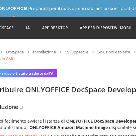
 ONLYOFFICE!
Preparati per il nuovo anno scolastico con i post de
CSPACE
IA
APP DESKTOP
APP PER DISPOSITIVI MOBILI
DocSpace
Installazione
Sviluppatore
Soluzioni ospitate
ando AMI
articolo è stato tradotto dall'AI
tribuire ONLYOFFICE DocSpace Develope
duzione
i facilmente avviare l'istanza di
ONLYOFFICE DocSpace Developer
es
utilizzando l'
ONLYOFFICE Amazon Machine Image
disponibile 