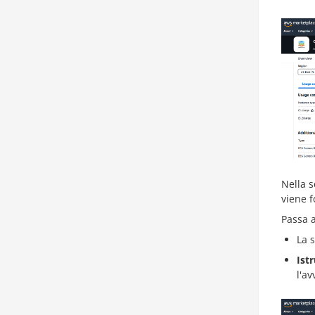
Nella 
viene f
Passa 
La 
Istr
l'av