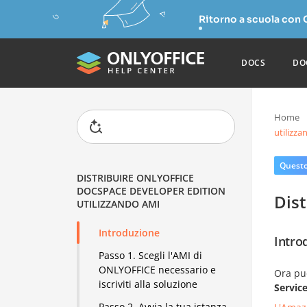
Ritorno a scuola con
DOCS
DO
Home
utilizz
Questo 
DISTRIBUIRE ONLYOFFICE
DOCSPACE DEVELOPER EDITION
Dis
UTILIZZANDO AMI
Introduzione
Intro
Passo 1. Scegli l'AMI di
ONLYOFFICE necessario e
Ora puo
iscriviti alla soluzione
Servic
Passo 2. Avvia la tua istanza