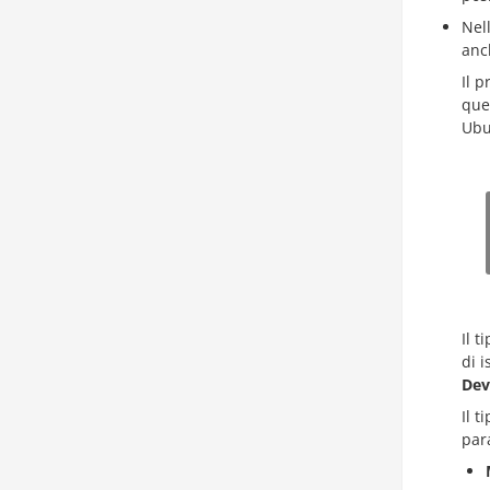
Nel
anc
Il p
que
Ubu
Il t
di 
Dev
Il t
par