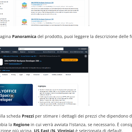
pagina
Panoramica
del prodotto, puoi leggere la descrizione delle f
alla scheda
Prezzi
per stimare i dettagli dei prezzi che dipendono d
bia la
Regione
in cui verrà avviata l'istanza, se necessario. È cons
izione più vicina.
US East (N. Virginia)
è selezionata di default.