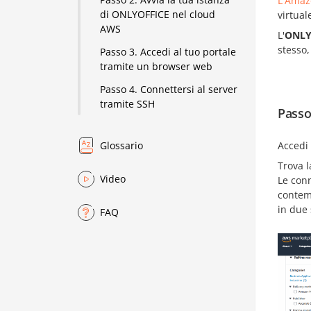
L'Amaz
di ONLYOFFICE nel cloud
virtual
AWS
L'
ONLY
stesso,
Passo 3. Accedi al tuo portale
tramite un browser web
Passo 4. Connettersi al server
tramite SSH
Passo
Accedi
Glossario
Trova 
Video
Le con
contem
in due 
FAQ