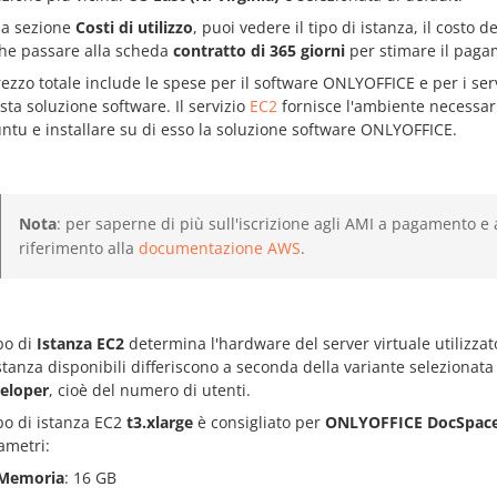
la sezione
Costi di utilizzo
, puoi vedere il tipo di istanza, il costo d
he passare alla scheda
contratto di 365 giorni
per stimare il paga
rezzo totale include le spese per il software ONLYOFFICE e per i serv
sta soluzione software. Il servizio
EC2
fornisce l'ambiente necessari
ntu e installare su di esso la soluzione software ONLYOFFICE.
Nota
: per saperne di più sull'iscrizione agli AMI a pagamento e al
riferimento alla
documentazione AWS
.
ipo di
Istanza EC2
determina l'hardware del server virtuale utilizzat
istanza disponibili differiscono a seconda della variante selezionat
eloper
, cioè del numero di utenti.
ipo di istanza EC2
t3.xlarge
è consigliato per
ONLYOFFICE DocSpace 
ametri:
Memoria
: 16 GB