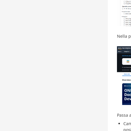
Nella 
Passa 
Cam
pos