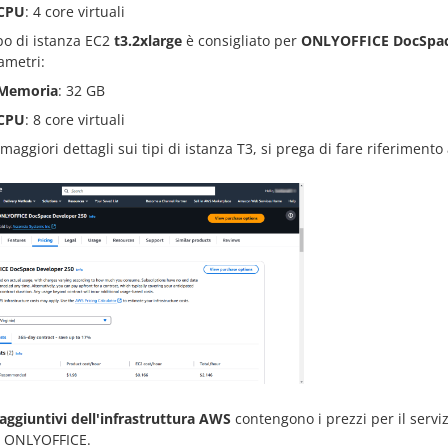
CPU
: 4 core virtuali
ipo di istanza EC2
t3.2xlarge
è consigliato per
ONLYOFFICE DocSpace
ametri:
Memoria
: 32 GB
CPU
: 8 core virtuali
maggiori dettagli sui tipi di istanza T3, si prega di fare riferimento
 aggiuntivi dell'infrastruttura AWS
contengono i prezzi per il servi
e ONLYOFFICE.