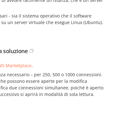
di avviare facilmente un'istanza, che è un server
ri - sia il sistema operativo che il software
e su un server virtuale che esegue Linux (Ubuntu).
la soluzione
S Marketplace
.
tanza necessario – per 250, 500 o 1000 connessioni.
he possono essere aperte per la modifica
ica due connessioni simultanee, poiché è aperto
essivo si aprirà in modalità di sola lettura.