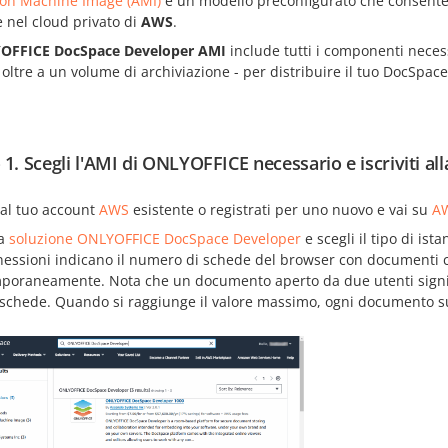
on Machine Image (AMI)
è un modello preconfigurato che consente 
e nel cloud privato di
AWS
.
OFFICE DocSpace Developer AMI
include tutti i componenti necessa
 oltre a un volume di archiviazione - per distribuire il tuo DocSpac
 1. Scegli l'AMI di ONLYOFFICE necessario e iscriviti al
 al tuo account
AWS
esistente o registrati per uno nuovo e vai su
AW
la
soluzione ONLYOFFICE DocSpace Developer
e scegli il tipo di is
nessioni indicano il numero di schede del browser con documenti c
poraneamente. Nota che un documento aperto da due utenti signif
schede. Quando si raggiunge il valore massimo, ogni documento succ