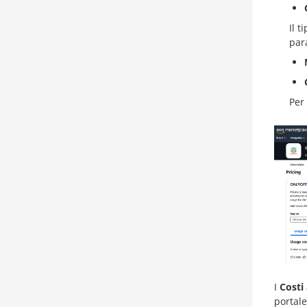
Il t
par
Per 
I
Costi
portal