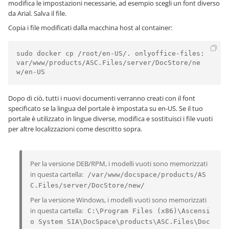
modifica le impostazioni necessarie, ad esempio scegli un font diverso
da Arial. Salva il file.
Copia i file modificati dalla macchina host al container:
sudo docker cp /root/en-US/. onlyoffice-files:
var/www/products/ASC.Files/server/DocStore/ne
w/en-US
Dopo di ciò, tutti i nuovi documenti verranno creati con il font
specificato se la lingua del portale è impostata su en-US. Se il tuo
portale è utilizzato in lingue diverse, modifica e sostituisci i file vuoti
per altre localizzazioni come descritto sopra.
Per la versione DEB/RPM, i modelli vuoti sono memorizzati
in questa cartella:
/var/www/docspace/products/AS
C.Files/server/DocStore/new/
Per la versione Windows, i modelli vuoti sono memorizzati
in questa cartella:
C:\Program Files (x86)\Ascensi
o System SIA\DocSpace\products\ASC.Files\Doc