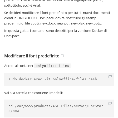
predefinito nelle caselle di testo e nei diversi segnaposto (titolo,
sottotitolo, ecc.) è Arial.
Se desideri modificare il font predefinito per tutti i nuovi documenti
creati in ONLYOFFICE DocSpace, dovrai sostituire gli esempi
predefiniti di file vuoti: new.docx, new.pdf, new.xlsx, new.pptx.
In questa guida, i comandi sono descritti per la versione Docker di
DocSpace.
Modificare il font predefinito
Accedi al container
:
onlyoffice-files
sudo docker exec -it onlyoffice-files bash
Vai alla cartella che contiene i modelli:
cd /var/www/products/ASC.Files/server/DocStor
e/new