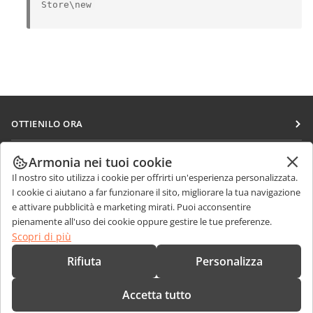
Store\new
OTTIENILO ORA
Docs
COLLABORA
Armonia nei tuoi cookie
DocSpace
Il nostro sito utilizza i cookie per offrirti un'esperienza personalizzata.
Per i contributori
RICEVI NOTIZIE
I cookie ci aiutano a far funzionare il sito, migliorare la tua navigazione
Workspace
Per i traduttori
e attivare pubblicità e marketing mirati. Puoi acconsentire
Blog
Connettori
pienamente all'uso dei cookie oppure gestire le tue preferenze.
RICEVI AIUTO
Per gli influencer
Scopri di più
App desktop
Forum
Offerte di lavoro
CONTATTACI
Rifiuta
Personalizza
App mobili
Corsi di formazione
Domande sulle vendite
sales@onlyoffice.com
onlyoffice.com
Accetta tutto
Webinar
Richieste per i partner
partners@onlyoffice.com
© Ascensio System SIA 2026. Tutti i diritti riservati