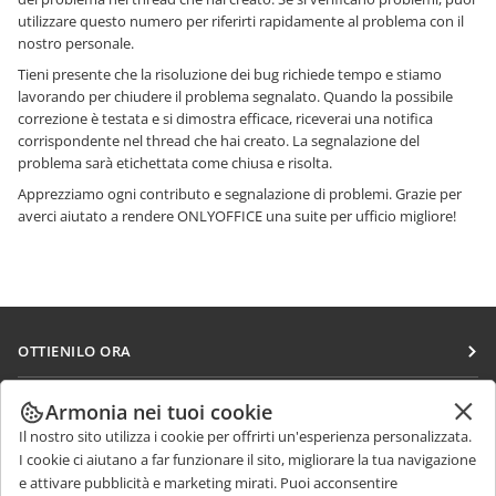
utilizzare questo numero per riferirti rapidamente al problema con il
nostro personale.
Tieni presente che la risoluzione dei bug richiede tempo e stiamo
lavorando per chiudere il problema segnalato. Quando la possibile
correzione è testata e si dimostra efficace, riceverai una notifica
corrispondente nel thread che hai creato. La segnalazione del
problema sarà etichettata come chiusa e risolta.
Apprezziamo ogni contributo e segnalazione di problemi. Grazie per
averci aiutato a rendere ONLYOFFICE una suite per ufficio migliore!
OTTIENILO ORA
Docs
COLLABORA
Armonia nei tuoi cookie
DocSpace
Il nostro sito utilizza i cookie per offrirti un'esperienza personalizzata.
Per i contributori
RICEVI NOTIZIE
I cookie ci aiutano a far funzionare il sito, migliorare la tua navigazione
Workspace
Per i traduttori
e attivare pubblicità e marketing mirati. Puoi acconsentire
Blog