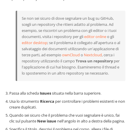
Se non sei sicuro di dove segnalare un bug su GitHub,
scegli un repository che ritieni adatto al problema. Ad
esempio, se riscontri un problema con gli editor o i tuoi
documenti, visita i repository per gli
editor online
o gli
editor desktop
; se il problema è collegato all'apertura o al
salvataggio dei documenti utilizzando un'applicazione di
terze parti, ad esempio
ownCloud
o
Nextcloud
, cerca i
repository utilizzando il campo
Trova un repository
per
l'applicazione di cui hai bisogno. Esamineremo il thread e
lo sposteremo in un altro repository se necessario.
Passa alla scheda
Issues
situata nella barra superiore.
Usa lo strumento
Ricerca
per controllare i problemi esistenti e non
creare duplicati.
Quando sei sicuro che il problema che vuoi segnalare è unico, fai
clic sul pulsante
New issue
nell'angolo in alto a destra della pagina.
Specifica il titolo, descrivi il problema nel corpo, allega i file di