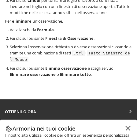
Fai clic su
Chiudi
per tornare al foglio di lavoro, o continua a
lavorare nel foglio con una finestra di osservazione aperta. Tutte le
modifiche nelle celle saranno visibili nell'osservazione.
Per
eliminare
un'osservazione,
Vai alla scheda
Formula
.
Fai clic sul pulsante
Finestra di Osservazione
.
Seleziona l'osservazione richiesta o diverse osservazioni cliccandole
tramite una combinazione di tasti
+
Ctrl
Tasto Sinistro de
.
l Mouse
Fai clic sul pulsante
Elimina osservazione
e scegli se vuoi
Eliminare osservazione
o
Eliminare tutto
.
OTTIENILO ORA
Docs
COLLABORA
Armonia nei tuoi cookie
DocSpace
Il nostro sito utilizza i cookie per offrirti un'esperienza personalizzata.
Per i contributori