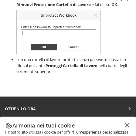
Rimuovi Protezione Cartella di Lavoro
e fai clic su
OK
.
con una cartella di lavoro protetta senza password, basta fare
clic sul pulsante
Proteggi Cartella di Lavoro
nella barra degli
strumenti superiore.
OTTIENILO ORA
Docs
COLLABORA
Armonia nei tuoi cookie
DocSpace
Il nostro sito utilizza i cookie per offrirti un'esperienza personalizzata.
Per i contributori