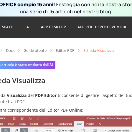
FFICE compie 16 anni!
Festeggia con noi la nostra sto
una serie di 16 articoli nel nostro blog.
CSPACE
IA
APP DESKTOP
APP PER DISPOSITIVI MOBILI
Docs
Guide utente
Editor PDF
Scheda Visualizza
articolo è stato tradotto dall'AI
da Visualizza
eda
Visualizza
del
PDF Editor
ti consente di gestire l'aspetto del tuo
nte tra i PDF.
stra corrispondente dell'Editor PDF Online: