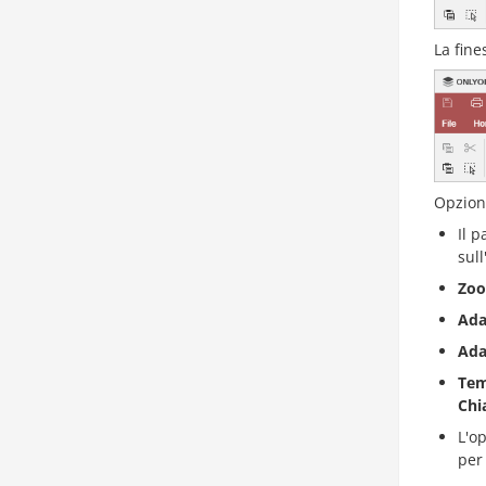
La fine
Opzioni
Il 
sul
Zo
Ada
Ada
Tem
Chi
L'o
per