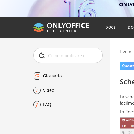
ONLYO
DOCS
DO
Home
Questo 
Glossario
Sche
Video
La sch
facilme
FAQ
La fine