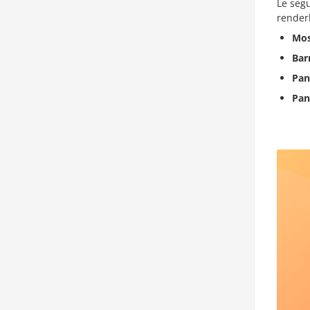
Le segu
renderli
Mos
Bar
Pan
Pan