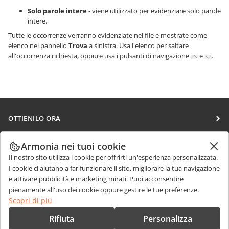
Solo parole intere
- viene utilizzato per evidenziare solo parole
intere.
Tutte le occorrenze verranno evidenziate nel file e mostrate come
elenco nel pannello
Trova
a sinistra. Usa l'elenco per saltare
all'occorrenza richiesta, oppure usa i pulsanti di navigazione
e
.
OTTIENILO ORA
Docs
COLLABORA
Armonia nei tuoi cookie
DocSpace
Il nostro sito utilizza i cookie per offrirti un'esperienza personalizzata.
Per i contributori
RICEVI NOTIZIE
I cookie ci aiutano a far funzionare il sito, migliorare la tua navigazione
Workspace
Per i traduttori
e attivare pubblicità e marketing mirati. Puoi acconsentire
Blog
Connettori
pienamente all'uso dei cookie oppure gestire le tue preferenze.
RICEVI AIUTO
Per gli influencer
Scopri di più
App desktop
Forum
Offerte di lavoro
CONTATTACI
Rifiuta
Personalizza
App mobili
Corsi di formazione