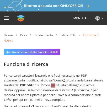
Ritorno a scuola con ONLYOFFICE!
MENU
Home
Docs
Guide utente
Editor PDF
Funzione di
ricerca
Questo articolo è stato tradotto dall'AI
Funzione di ricerca
Per cercare i caratteri, le parole o le frasi necessarie nel PDF
attualmente in modifica, fai clic sull'icona
situata nella barra laterale
sinistra del
PDF Editor
, sull'icona
situata nell'angolo in alto a
destra, oppure usa la combinazione di tasti
Ctrl+F
(
Command+F
per
macOS) per aprire il piccolo pannello Trova o la combinazione di tasti
Ctrl+H
per aprire il pannello Trova completo.
Un piccolo pannello
Trova
si aprirà nell'angolo in alto a destra