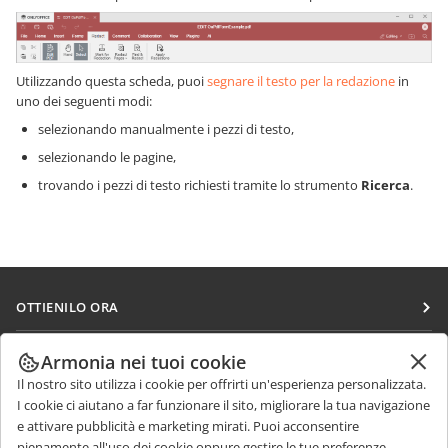
Utilizzando questa scheda, puoi
segnare il testo per la redazione
in
uno dei seguenti modi:
selezionando manualmente i pezzi di testo,
selezionando le pagine,
trovando i pezzi di testo richiesti tramite lo strumento
Ricerca
.
OTTIENILO ORA
Docs
COLLABORA
Armonia nei tuoi cookie
DocSpace
Il nostro sito utilizza i cookie per offrirti un'esperienza personalizzata.
Per i contributori
RICEVI NOTIZIE
I cookie ci aiutano a far funzionare il sito, migliorare la tua navigazione
Workspace
Per i traduttori
e attivare pubblicità e marketing mirati. Puoi acconsentire
Blog
Connettori
pienamente all'uso dei cookie oppure gestire le tue preferenze.