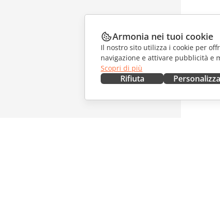
Armonia nei tuoi cookie
Il nostro sito utilizza i cookie per of
navigazione e attivare pubblicità e 
Scopri di più
Rifiuta
Personalizz
OTTIENILO ORA
COLLAB
Docs
Per i con
DocSpace
Per i trad
Workspace
Per gli in
Connettori
Offerte d
App desktop
RICEVI 
App mobili