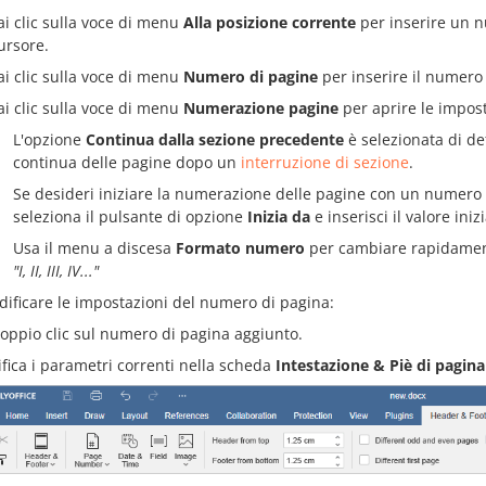
ai clic sulla voce di menu
Alla posizione corrente
per inserire un n
ursore.
ai clic sulla voce di menu
Numero di pagine
per inserire il numero
ai clic sulla voce di menu
Numerazione pagine
per aprire le impos
L'opzione
Continua dalla sezione precedente
è selezionata di d
continua delle pagine dopo un
interruzione di sezione
.
Se desideri iniziare la numerazione delle pagine con un numero 
seleziona il pulsante di opzione
Inizia da
e inserisci il valore ini
Usa il menu a discesa
Formato numero
per cambiare rapidament
"I, II, III, IV..."
ificare le impostazioni del numero di pagina:
doppio clic sul numero di pagina aggiunto.
fica i parametri correnti nella scheda
Intestazione & Piè di pagina