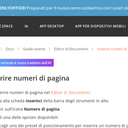
 ONLYOFFICE!
Preparati per il nuovo anno scolastico con i post de
CSPACE
IA
APP DESKTOP
APP PER DISPOSITIVI MOBILI
Docs
Guide utente
Editor di Documenti
Inserire numeri di
articolo è stato tradotto dall'AI
rire numeri di pagina
serire numeri di pagina nel
Editor di Documenti
:
a alla scheda
Inserisci
della barra degli strumenti in alto.
lic sull'icona
Numero di pagina
.
li una delle opzioni disponibili:
cegli uno dei preset di posizionamento per inserire un numero di p