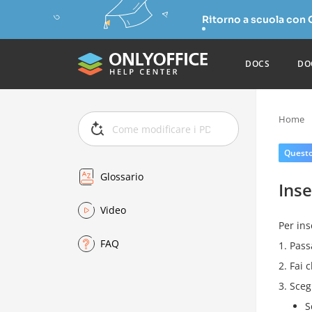
Ritorno a scuola con
DOCS
DO
Home
Questo 
Glossario
Inse
Video
Per in
FAQ
Pass
Fai c
Sceg
S