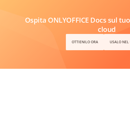
Ospita ONLYOFFICE Docs sul tuo 
cloud
OTTIENILO ORA
USALO NEL