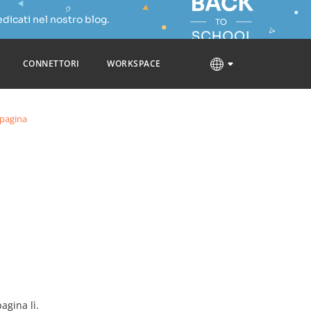
dicati nel nostro blog.
CONNETTORI
WORKSPACE
 pagina
agina lì.