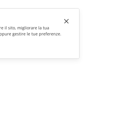
e il sito, migliorare la tua
ppure gestire le tue preferenze.
CONTATTACI
Domande sulle vendite
sales@onlyoffice.com
Richieste per i partner
partners@onlyoffice.com
Richieste stampa
press@onlyoffice.com
Richiedi una chiamata