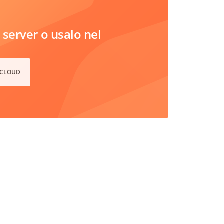
server o usalo nel
 CLOUD