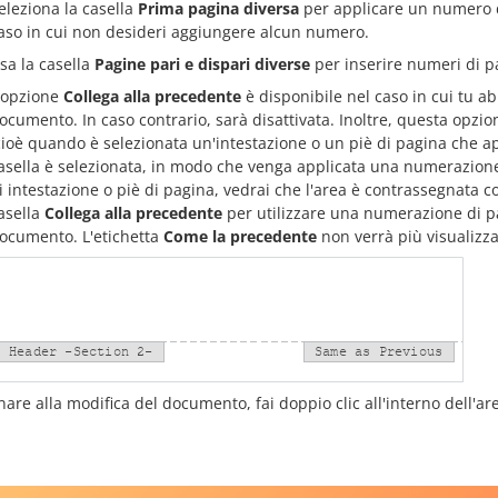
eleziona la casella
Prima pagina diversa
per applicare un numero d
aso in cui non desideri aggiungere alcun numero.
sa la casella
Pagine pari e dispari diverse
per inserire numeri di pa
'opzione
Collega alla precedente
è disponibile nel caso in cui tu
ocumento. In caso contrario, sarà disattivata. Inoltre, questa opzi
cioè quando è selezionata un'intestazione o un piè di pagina che ap
asella è selezionata, in modo che venga applicata una numerazione u
i intestazione o piè di pagina, vedrai che l'area è contrassegnata co
asella
Collega alla precedente
per utilizzare una numerazione di p
ocumento. L'etichetta
Come la precedente
non verrà più visualizza
nare alla modifica del documento, fai doppio clic all'interno dell'are