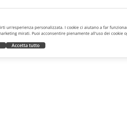
frirti un'esperienza personalizzata. I cookie ci aiutano a far funzionar
marketing mirati. Puoi acconsentire pienamente all'uso dei cookie o
a
Accetta tutto
ORA
RICEVI AIUTO
tributori
Forum
uttori
Corsi di formazione
fluencer
Webinar
i lavoro
White papers
NOTIZIE
Modulo di contatto per il
supporto