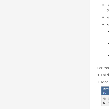
F
c
F
F
Per mod
Fai 
Modi