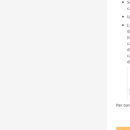
S
c
U
L
d
(
c
d
c
d
Per tor