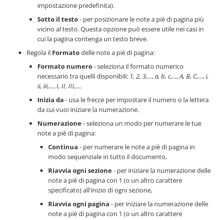
impostazione predefinita).
Sotto il testo
- per posizionare le note a piè di pagina più
vicino al testo. Questa opzione può essere utile nei casi in
cui la pagina contenga un testo breve.
Regola il
Formato
delle note a piè di pagina:
Formato numero
- seleziona il formato numerico
necessario tra quelli disponibili:
1, 2, 3,...
,
a, b, c,...
,
A, B, C,...
,
i,
ii, iii,...
,
I, II, III,...
.
Inizia da
- usa le frecce per impostare il numero o la lettera
da cui vuoi iniziare la numerazione.
Numerazione
- seleziona un modo per numerare le tue
note a piè di pagina:
Continua
- per numerare le note a piè di pagina in
modo sequenziale in tutto il documento,
Riavvia ogni sezione
- per iniziare la numerazione delle
note a piè di pagina con 1 (o un altro carattere
specificato) all'inizio di ogni sezione,
Riavvia ogni pagina
- per iniziare la numerazione delle
note a piè di pagina con 1 (o un altro carattere