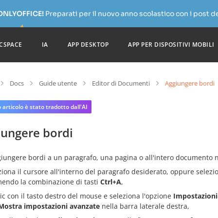
 ONLYOFFICE!
Preparati per il nuovo anno scolastico con i post de
CSPACE
IA
APP DESKTOP
APP PER DISPOSITIVI MOBILI
Docs
Guide utente
Editor di Documenti
Aggiungere bordi
articolo è stato tradotto dall'AI
iungere bordi
giungere bordi a un paragrafo, una pagina o all'intero documento 
ziona il cursore all'interno del paragrafo desiderato, oppure selezio
endo la combinazione di tasti
Ctrl+A
,
clic con il tasto destro del mouse e seleziona l'opzione
Impostazioni
Mostra impostazioni avanzate
nella barra laterale destra,