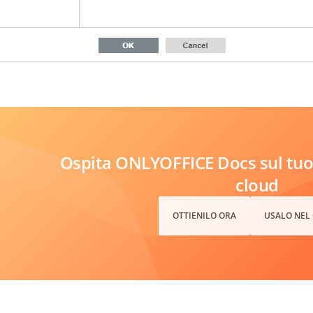
Ospita ONLYOFFICE Docs sul tuo 
cloud
OTTIENILO ORA
USALO NEL