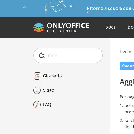
Ritorno a scuola con
DOCS
DO
Home
Questo 
Glossario
Agg
Video
Per ag
FAQ
posi
prem
fai 
link