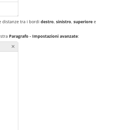
e distanze tra i bordi
destro
,
sinistro
,
superiore
e
estra
Paragrafo - Impostazioni avanzate
: