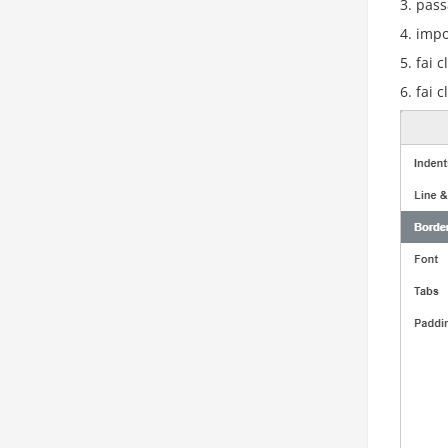
pass
impo
fai c
fai c