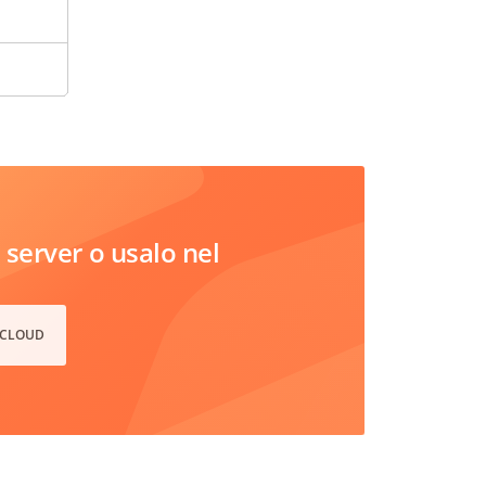
server o usalo nel
 CLOUD