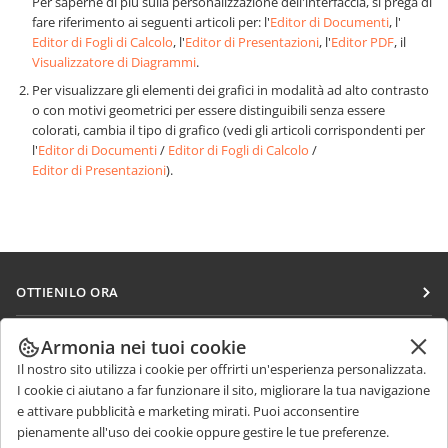
Per saperne di più sulla personalizzazione dell'interfaccia, si prega di
fare riferimento ai seguenti articoli per: l'
Editor di Documenti
, l'
Editor di Fogli di Calcolo
, l'
Editor di Presentazioni
, l'
Editor PDF
, il
Visualizzatore di Diagrammi
.
Per visualizzare gli elementi dei grafici in modalità ad alto contrasto
o con motivi geometrici per essere distinguibili senza essere
colorati, cambia il tipo di grafico (vedi gli articoli corrispondenti per
l'
Editor di Documenti
/
Editor di Fogli di Calcolo
/
Editor di Presentazioni
).
OTTIENILO ORA
Docs
COLLABORA
Armonia nei tuoi cookie
DocSpace
Il nostro sito utilizza i cookie per offrirti un'esperienza personalizzata.
Per i contributori
RICEVI NOTIZIE
I cookie ci aiutano a far funzionare il sito, migliorare la tua navigazione
Workspace
Per i traduttori
e attivare pubblicità e marketing mirati. Puoi acconsentire
Blog
Connettori
pienamente all'uso dei cookie oppure gestire le tue preferenze.
RICEVI AIUTO
Per gli influencer