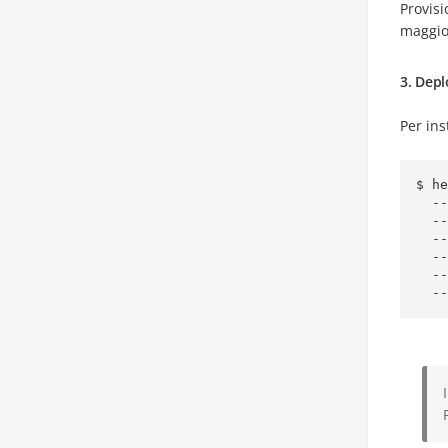
Provis
maggio
3. Dep
Per ins
$ he
  --set persistence.storageClass=PERSISTENT_STORAGE_CLASS \

  --set resourcesPreset=none \

  --set image.repository=bitnamilegacy/rabbitmq \

  --set image.tag=4.1.3-debian-12-r1 \

  --set global.security.allowInsecureImages=true \

  