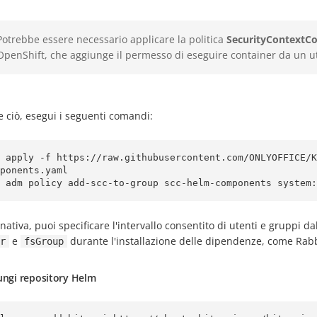
Potrebbe essere necessario applicare la politica
SecurityContextCo
OpenShift, che aggiunge il permesso di eseguire container da un ut
e ciò, esegui i seguenti comandi:
c apply -f https://raw.githubusercontent.com/ONLYOFFICE/K
ponents.yaml

 adm policy add-scc-to-group scc-helm-components system:
rnativa, puoi specificare l'intervallo consentito di utenti e gruppi
e
durante l'installazione delle dipendenze, come Rab
r
fsGroup
ungi repository Helm