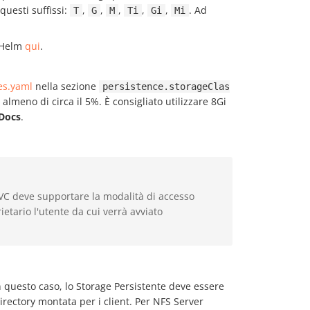
uesti suffissi:
,
,
,
,
,
. Ad
T
G
M
Ti
Gi
Mi
e Helm
qui
.
es.yaml
nella sezione
persistence.storageClas
almeno di circa il 5%. È consigliato utilizzare 8Gi
Docs
.
 PVC deve supportare la modalità di accesso
etario l'utente da cui verrà avviato
In questo caso, lo Storage Persistente deve essere
 directory montata per i client. Per NFS Server