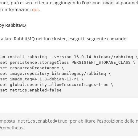
ioner, può essere ottenuto aggiungendo l'opzione
al parame
noac
ri informazioni
qui
.
loy RabbitMQ
tallare RabbitMQ nel tuo cluster, esegui il seguente comando:
lm install rabbitmq --version 16.0.14 bitnami/rabbitmq \

--set metrics.enabled=false
Imposta
per abilitare l'esposizione delle
metrics.enabled=true
Prometheus.