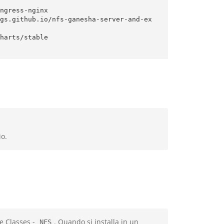
ngress-nginx

gs.github.io/nfs-ganesha-server-and-ex
harts/stable

io.
e Classes -
. Quando si installa in un
NFS