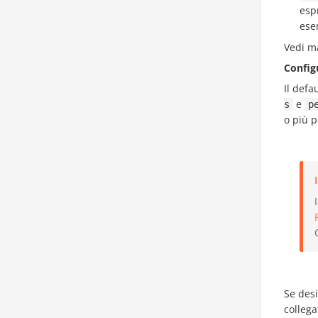
esp
ese
Vedi ma
Config
Il defa
e
s
p
o più p
Se desi
collega