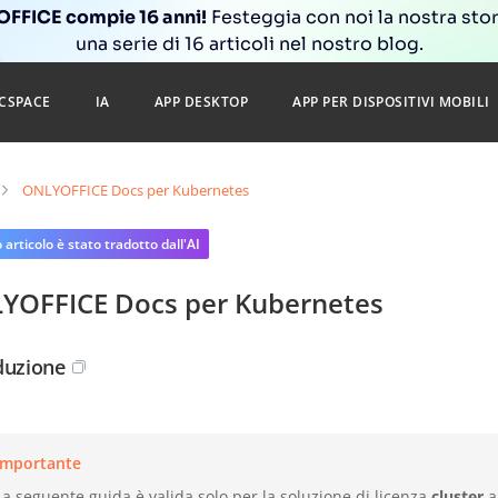
FFICE compie 16 anni!
Festeggia con noi la nostra sto
una serie di 16 articoli nel nostro blog.
CSPACE
IA
APP DESKTOP
APP PER DISPOSITIVI MOBILI
ONLYOFFICE Docs per Kubernetes
articolo è stato tradotto dall'AI
YOFFICE Docs per Kubernetes
duzione
Importante
La seguente guida è valida solo per la soluzione di licenza
cluster
a