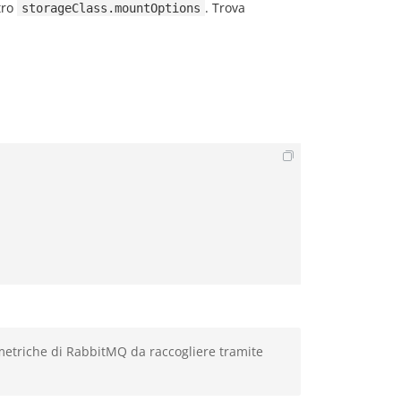
tro
. Trova
storageClass.mountOptions
 metriche di RabbitMQ da raccogliere tramite