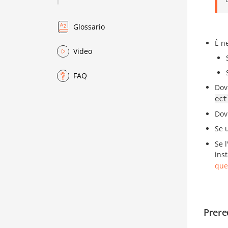
Glossario
È n
Video
FAQ
Dov
ect
Dov
Se 
Se 
inst
que
Prereq