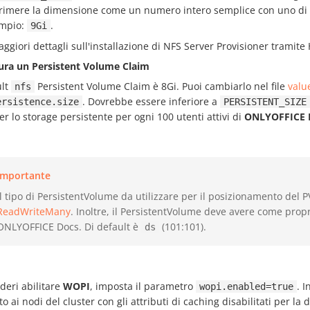
rimere la dimensione come un numero intero semplice con uno di q
mpio:
.
9Gi
ggiori dettagli sull'installazione di NFS Server Provisioner tramit
ura un Persistent Volume Claim
ult
Persistent Volume Claim è 8Gi. Puoi cambiarlo nel file
valu
nfs
. Dovrebbe essere inferiore a
ersistence.size
PERSISTENT_SIZE
er lo storage persistente per ogni 100 utenti attivi di
ONLYOFFICE 
Importante
Il tipo di PersistentVolume da utilizzare per il posizionamento del
ReadWriteMany
. Inoltre, il PersistentVolume deve avere come propri
ONLYOFFICE Docs. Di default è
(101:101).
ds
deri abilitare
WOPI
, imposta il parametro
. 
wopi.enabled=true
to ai nodi del cluster con gli attributi di caching disabilitati per la