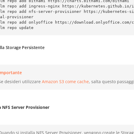
lm repo add bitnami https://charts.bitnami.com/bitnami

lm repo add ingress-nginx https://kubernetes.github.io/i
elm repo add nfs-server-provisioner https://kubernetes-si
al-provisioner

lm repo add onlyoffice https://download.onlyoffice.com/c
lm repo update
alla Storage Persistente
Importante
Se desideri utilizzare
Amazon S3 come cache
, salta questo passagg
la NFS Server Provisioner
Quando si installa NFS Server Provisioner, vengono create le Storag