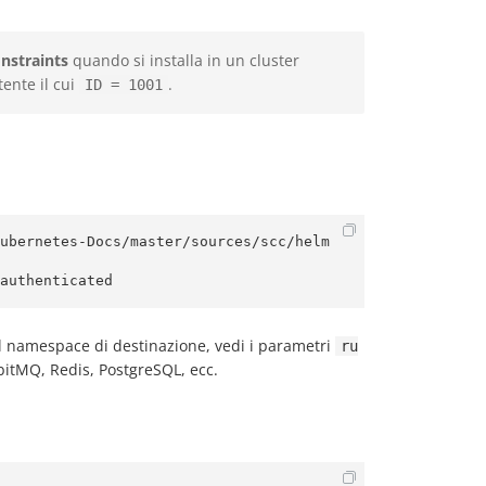
nstraints
quando si installa in un cluster
ente il cui
.
ID = 1001
ubernetes-Docs/master/sources/scc/helm
authenticated
 dal namespace di destinazione, vedi i parametri
ru
bitMQ, Redis, PostgreSQL, ecc.