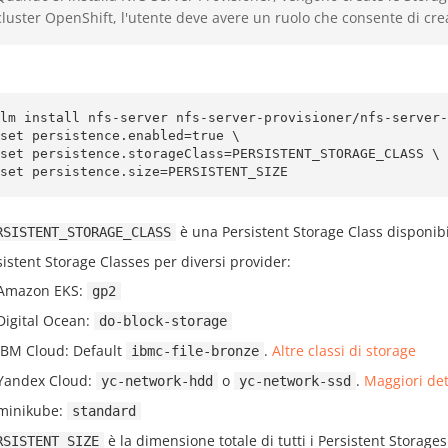
cluster OpenShift, l'utente deve avere un ruolo che consente di crea
lm install nfs-server nfs-server-provisioner/nfs-server-
--set persistence.size=PERSISTENT_SIZE
è una Persistent Storage Class disponibi
RSISTENT_STORAGE_CLASS
sistent Storage Classes per diversi provider:
Amazon EKS:
gp2
Digital Ocean:
do-block-storage
IBM Cloud: Default
.
Altre classi di storage
ibmc-file-bronze
Yandex Cloud:
o
.
Maggiori det
yc-network-hdd
yc-network-ssd
minikube:
standard
è la dimensione totale di tutti i Persistent Storages
RSISTENT_SIZE