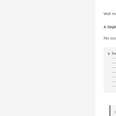
Vedi ma
4. Depl
Per ins
$ he
  --set architecture=standalone \

  --set master.persistence.storageClass=PERSISTENT_STORAGE_CLASS \

  --set master.resourcesPreset=none \

  --set global.security.allowInsecureImages=true \

  --set image.repository=bitnamilegacy/redis \

  --set image.tag=8.2.1-debian-12-r0 \

  