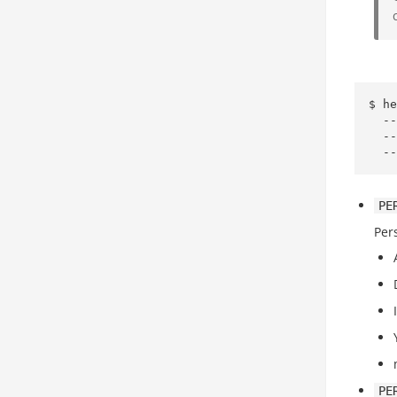
$ he
  --set persistence.enabled=true \

  --set persistence.storageClass=PERSISTENT_STORAGE_CLASS \

  
PE
Per
PE