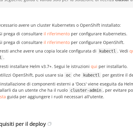
ecessario avere un cluster Kubernetes o OpenShift installato:
Si prega di consultare
il riferimento
per configurare Kubernetes.
Si prega di consultare
il riferimento
per configurare OpenShift.
resti anche avere una copia locale configurata di
. Vedi
q
kubectl
.
l
resti installare Helm v3.7+. Segui le istruzioni
qui
per installarlo.
utilizzi OpenShift, puoi usare sia
che
per gestire il d
oc
kubectl
l'installazione di componenti esterni a 'Docs' viene eseguita da Hel
allarli da un utente che ha il ruolo
, per evitare po
cluster-admin
sta
guida per aggiungere i ruoli necessari all'utente.
uisiti per il deploy