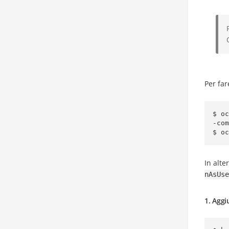
Per far
$ o
-com
$ oc
In alte
nAsUse
1. Aggi