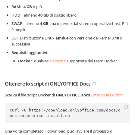
RAM
4 GB
o più
HDD
almeno
40 GB
di spazio libero
SWAP
almeno
4 GB
, ma dipende dal sistema operativo host. Più
è meglio
OS
Distribuzione Linux
amd64
con versione del kernel
3.10
o
successiva
Requisiti aggiuntivi
Docker
: qualsiasi
versione
supportata dal team Docker
Ottenere lo script di ONLYOFFICE Docs
Scarica il file script Docker di
ONLYOFFICE Docs
Enterprise Edition
:
curl -O https://download.onlyoffice.com/docs/d
ocs-enterprise-install.sh
Una volta completato il download, puoi avviare il processo di