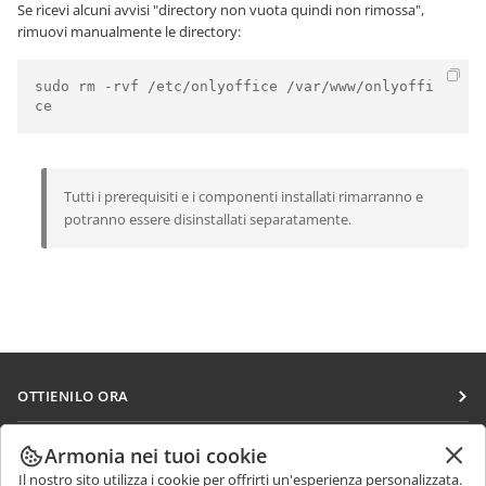
Se ricevi alcuni avvisi "directory non vuota quindi non rimossa",
rimuovi manualmente le directory:
sudo rm -rvf /etc/onlyoffice /var/www/onlyoffi
ce
Tutti i prerequisiti e i componenti installati rimarranno e
potranno essere disinstallati separatamente.
OTTIENILO ORA
Docs
COLLABORA
Armonia nei tuoi cookie
DocSpace
Il nostro sito utilizza i cookie per offrirti un'esperienza personalizzata.
Per i contributori