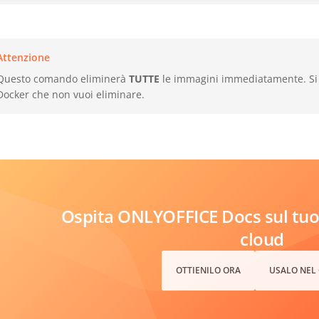
Attenzione
Questo comando eliminerà
TUTTE
le immagini immediatamente. Si p
Docker che non vuoi eliminare.
Ospita ONLYOFFICE Docs sul tuo 
cloud
OTTIENILO ORA
USALO NEL