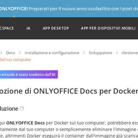
 ONLYOFFICE!
Preparati per il nuovo anno scolastico con i post de
CSPACE
IA
APP DESKTOP
APP PER DISPOSITIVI MOBILI
Docs
Installazione e configurazione
Sviluppatore
Versione
dal tuo computer
articolo è stato tradotto dall'AI
ozione di ONLYOFFICE Docs per Docker
duzione
gui
ONLYOFFICE Docs
per Docker sul tuo computer, potrebbero esse
tamente dal tuo computer o semplicemente eliminare l'immagine c
e, altrimenti Docker eseguirà il container dall'immagine già scarica