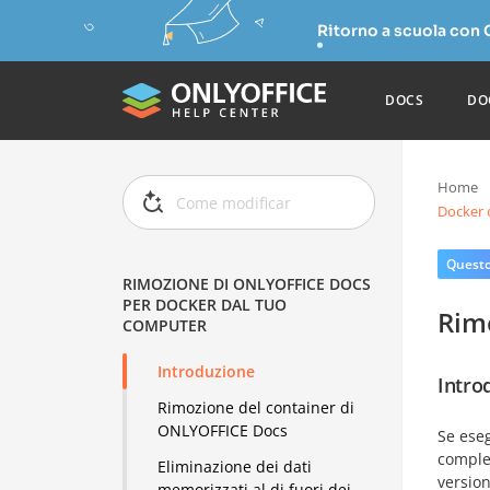
Ritorno a scuola con
DOCS
DO
Home
Docker 
Questo 
RIMOZIONE DI ONLYOFFICE DOCS
PER DOCKER DAL TUO
Rim
COMPUTER
Introduzione
Intro
Rimozione del container di
ONLYOFFICE Docs
Se ese
comple
Eliminazione dei dati
version
memorizzati al di fuori dei