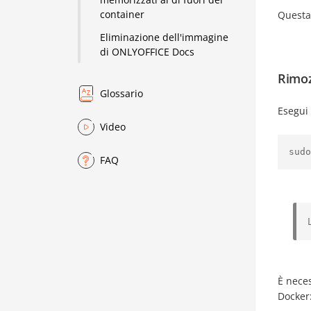
container
Questa
Eliminazione dell'immagine
di ONLYOFFICE Docs
Rimoz
Glossario
Esegui 
Video
sudo
FAQ
È neces
Docker