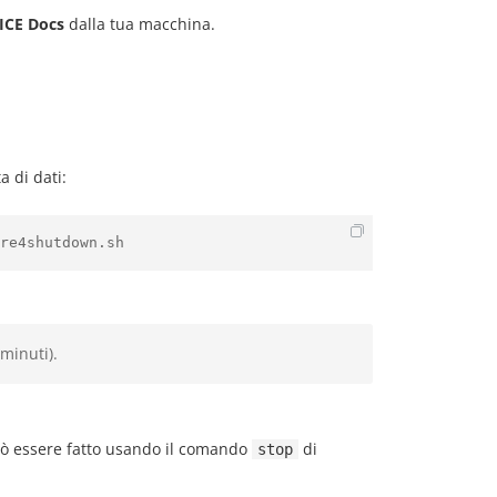
CE Docs
dalla tua macchina.
a di dati:
re4shutdown.sh
minuti).
uò essere fatto usando il comando
di
stop