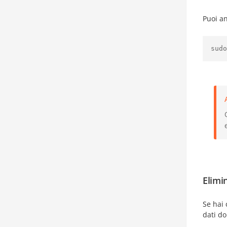
Puoi an
sudo
Elimi
Se hai 
dati d