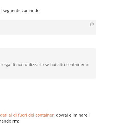
 il seguente comando:
ega di non utilizzarlo se hai altri container in
ati al di fuori del container
, dovrai eliminare i
comando
rm
: