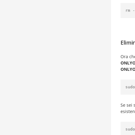
rm -
Elimi
Ora che
ONLYO
ONLYO
sudo
Se sei 
esiste
sudo