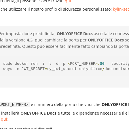
i dettagli possono essere trovati
qui
.
che utilizzare il nostro profilo di sicurezza personalizzato:
kylin-s
Per impostazione predefinita,
ONLYOFFICE Docs
ascolta le conness
dalla versione
4.3
, puoi cambiare la porta per
ONLYOFFICE Docs
se
predefinita. Questo può essere facilmente fatto cambiando la porta
sudo docker run 
-
i 
-
t 
-
d 
-
p 
<
PORT_NUMBER
>:
80
--
securit
ways 
-
e JWT_SECRET
=
my_jwt_secret onlyoffice
/
documentse
è il numero della porta che vuoi che
ONLYOFFICE 
<PORT_NUMBER>
 installerà
ONLYOFFICE Docs
e tutte le dipendenze necessarie (l'el
o
qui
).