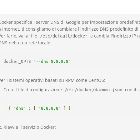
Docker specifica i server DNS di Google per impostazione predefinit
a Internet, ti consigliamo di cambiare l'indirizzo DNS predefinito di
Per farlo, vai al file
e cambia l'indirizzo IP n
/etc/default/docker
DNS nella tua rete locale:
docker_OPTS
=
"--dns 8.8.8.8"
Per i sistemi operativi basati su RPM come CentOS:
Crea il file di configurazione
con il 
/etc/docker/daemon.json
{
"dns"
:
[
"8.8.8.8"
]
}
Riavvia il servizio Docker: