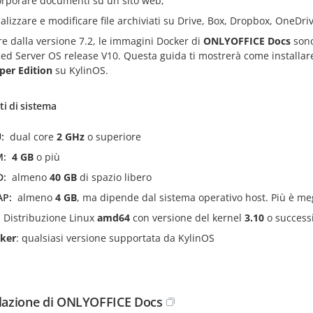
orporare documenti su un sito web;
ualizzare e modificare file archiviati su Drive, Box, Dropbox, OneD
re dalla versione 7.2, le immagini Docker di
ONLYOFFICE Docs
sono
ed Server OS release V10. Questa guida ti mostrerà come installar
per Edition
su KylinOS.
ti di sistema
U
dual core
2 GHz
o superiore
M
4 GB
o più
D
almeno
40 GB
di spazio libero
AP
almeno
4 GB
, ma dipende dal sistema operativo host. Più è me
Distribuzione Linux
amd64
con versione del kernel
3.10
o success
ker
: qualsiasi versione supportata da KylinOS
llazione di ONLYOFFICE Docs