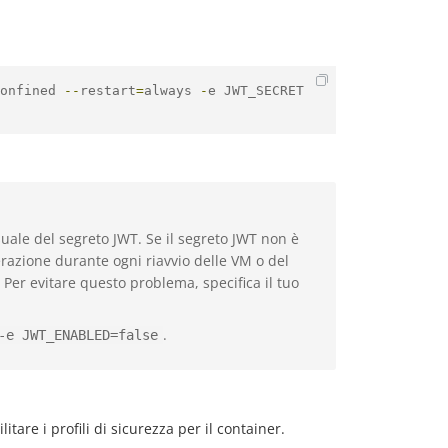
onfined 
--
restart
=
always 
-
e JWT_SECRET
uale del segreto JWT. Se il segreto JWT non è
erazione durante ogni riavvio delle VM o del
 Per evitare questo problema, specifica il tuo
.
-e JWT_ENABLED=false
itare i profili di sicurezza per il container.