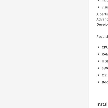
inc
vis
A parti
Advanc
Develo
Requisi
CP
RA
HD
SW
OS
Doc
Insta