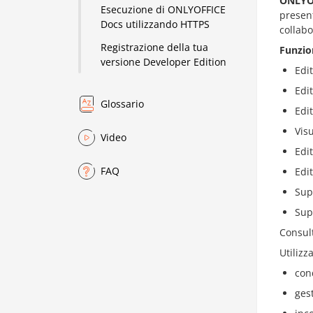
ONLYO
Esecuzione di ONLYOFFICE
present
Docs utilizzando HTTPS
collabo
Registrazione della tua
Funzio
versione Developer Edition
Edi
Edit
Glossario
Edi
Vis
Video
Edi
FAQ
Edi
Sup
Sup
Consult
Utilizz
cond
gest