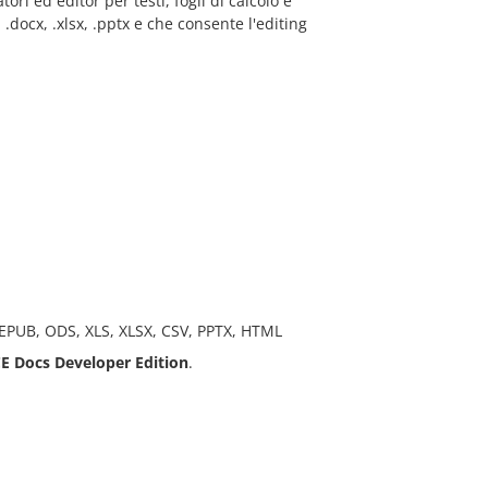
ri ed editor per testi, fogli di calcolo e
docx, .xlsx, .pptx e che consente l'editing
 EPUB, ODS, XLS, XLSX, CSV, PPTX, HTML
E Docs
Developer Edition
.