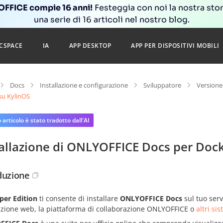
FFICE compie 16 anni!
Festeggia con noi la nostra sto
una serie di 16 articoli nel nostro blog.
CSPACE
IA
APP DESKTOP
APP PER DISPOSITIVI MOBILI
Docs
Installazione e configurazione
Sviluppatore
Versione
su KylinOS
articolo è stato tradotto dall'AI
tallazione di ONLYOFFICE Docs per Dock
duzione
per Edition
ti consente di installare
ONLYOFFICE Docs
sul tuo serv
azione web, la piattaforma di collaborazione ONLYOFFICE o
altri si