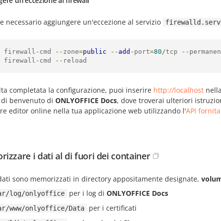
ere un'eccezione al firewall
re necessario aggiungere un'eccezione al servizio
firewalld.serv
 firewall
-
cmd 
--
zone
=
public
--
add
-
port
=
80
/
tcp 
--
permanen
 firewall
-
cmd 
--
reload
ta completata la configurazione, puoi inserire
http://localhost
nella
 di benvenuto di
ONLYOFFICE Docs
, dove troverai ulteriori istruz
re editor online nella tua applicazione web utilizzando l'
API fornita
izzare i dati al di fuori dei container
 dati sono memorizzati in directory appositamente designate,
volum
per i log di
ONLYOFFICE Docs
ar/log/onlyoffice
per i certificati
ar/www/onlyoffice/Data