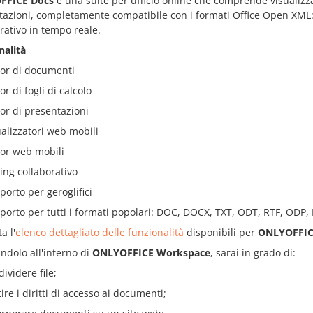
FFICE Docs
è una suite per ufficio online che comprende visualizzato
azioni, completamente compatibile con i formati Office Open XML: .
rativo in tempo reale.
nalità
tor di documenti
or di fogli di calcolo
tor di presentazioni
ualizzatori web mobili
tor web mobili
ting collaborativo
porto per geroglifici
porto per tutti i formati popolari: DOC, DOCX, TXT, ODT, RTF, ODP,
a l'
elenco dettagliato delle funzionalità
disponibili per
ONLYOFFIC
andolo all'interno di
ONLYOFFICE Workspace
, sarai in grado di:
ividere file;
ire i diritti di accesso ai documenti;