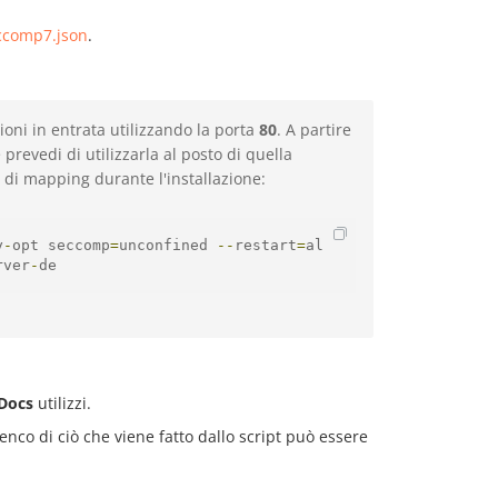
eccomp7.json
.
ioni in entrata utilizzando la porta
80
. A partire
 prevedi di utilizzarla al posto di quella
 di mapping durante l'installazione:
y
-
opt seccomp
=
unconfined 
--
restart
=
al
rver
-
de
Docs
utilizzi.
enco di ciò che viene fatto dallo script può essere