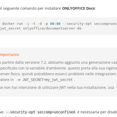
 il seguente comando per installare
ONLYOFFICE Docs
:
 docker run 
-
i 
-
t 
-
d 
-
p 
80
:
80
--
security
-
opt seccomp
=
unc
jwt_secret onlyoffice
/
documentserver
-
de
Importante
A partire dalla versione 7.2, abbiamo aggiunto una generazione cas
specificato con la variabile d'ambiente, questo porta alla sua rigen
server fisico, quindi potrebbero esserci problemi nelle integrazioni.
valore in
.
-e JWT_SECRET=my_jwt_secret
Se non hai intenzione di utilizzare JWT nella tua installazione, usa
ave
è necessaria per disabil
--security-opt seccomp=unconfined