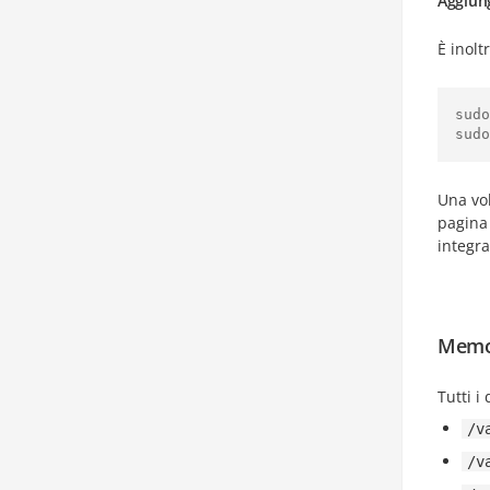
Aggiung
È inolt
sudo
sudo
Una vol
pagina
integra
Memor
Tutti i
/v
/v