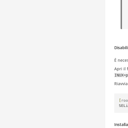
Disabil
È neces
Apri il 
INUX=p
Riavvia
[
roo
SELi
Instal