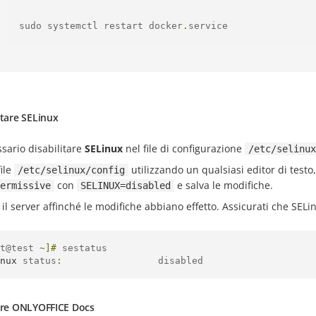
sudo systemctl restart docker
.
service
itare SELinux
sario disabilitare
SELinux
nel file di configurazione
/etc/selinux
file
utilizzando un qualsiasi editor di testo,
/etc/selinux/config
con
e salva le modifiche.
ermissive
SELINUX=disabled
 il server affinché le modifiche abbiano effetto. Assicurati che SELin
t@test 
~]#
nux
 status
:
                 disabled
lare ONLYOFFICE Docs