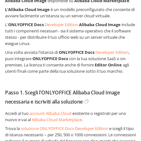
Alibaba Cloud Image
disponibile su
Alibaba Cloud Marketplace
.
L'Alibaba Cloud Image
è un modello preconfigurato che consente di
avviare facilmente un'istanza su un server cloud virtuale.
L'
ONLYOFFICE Docs
Developer Edition
Alibaba Cloud Image
include
tutti i componenti necessari - sia il sistema operativo che il software
stesso - per distribuire il tuo ufficio web su un server virtuale che
esegue Linux.
Una volta avviata l'istanza di
ONLYOFFICE Docs
Developer Edition
,
puoi integrare
ONLYOFFICE Docs
con la tua soluzione SaaS o on-
premises. La licenza ti consente anche di fornire
Editor Online
agli
utenti finali come parte della tua soluzione sotto il tuo marchio.
Passo 1. Scegli l'ONLYOFFICE Alibaba Cloud Image
necessaria e iscriviti alla soluzione
Accedi al tuo
account Alibaba Cloud
esistente o registrati per uno
nuovo e vai al
Alibaba Cloud Marketplace
.
Trova la
soluzione ONLYOFFICE Docs Developer Edition
e scegli il tipo
di istanza necessario – per 250, 500 o 1000 connessioni. Le connessioni