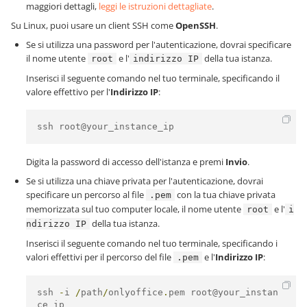
maggiori dettagli,
leggi le istruzioni dettagliate
.
Su Linux, puoi usare un client SSH come
OpenSSH
.
Se si utilizza una password per l'autenticazione, dovrai specificare
il nome utente
e l'
della tua istanza.
root
indirizzo IP
Inserisci il seguente comando nel tuo terminale, specificando il
valore effettivo per l'
Indirizzo IP
:
ssh root@your_instance_ip
Digita la password di accesso dell'istanza e premi
Invio
.
Se si utilizza una chiave privata per l'autenticazione, dovrai
specificare un percorso al file
con la tua chiave privata
.pem
memorizzata sul tuo computer locale, il nome utente
e l'
root
i
della tua istanza.
ndirizzo IP
Inserisci il seguente comando nel tuo terminale, specificando i
valori effettivi per il percorso del file
e l'
Indirizzo IP
:
.pem
ssh 
-
i 
/
path
/
onlyoffice
.
pem root@your_instan
ce_ip