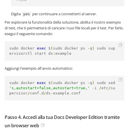
Digita
per continuare a connetterti al server.
yes
Per esplorare la funzionalità della soluzione, abilita il nostro esempio
di test, che ti permetterà di caricare i tuoi file locali per il test. Per farlo,
esegui il seguente comando:
sudo docker 
exec
 $
(
sudo docker ps 
-
q
)
 sudo sup
ervisorctl start ds
:
example
Aggiungi l'esempio all'avvio automatico:
sudo docker 
exec
 $
(
sudo docker ps 
-
q
)
 sudo sed 
's,autostart=false,autostart=true,'
-
i 
/
etc
/
su
pervisor
/
conf
.
d
/
ds
-
example
.
conf
Passo 4. Accedi alla tua Docs Developer Edition tramite
un browser web