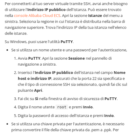
Per connetterti al tuo server virtuale tramite SSH, avrai anche bisogno
di utilizzare l'
Indirizzo IP pubblico
dell'istanza. Può essere trovato
nella
console Alibaba Cloud ECS
. Apri la sezione
Istanze
del menu a
sinistra. Seleziona la regione in cui l'istanza è distribuita nella barra di
navigazione superiore. Trova l'indirizzo IP della tua istanza nell'elenco
delle istanze.
Su Windows, puoi usare l'utilità
PuTTY
.
Se si utilizza un nome utente e una password per l'autenticazione,
Avvia
PuTTY
. Apri la sezione
Sessione
nel pannello di
navigazione a sinistra.
Inserisci l'
Indirizzo IP pubblico
dell'istanza nel campo
Nome
host o indirizzo IP
, assicurati che la porta 22 sia specificata e
che il tipo di connessione SSH sia selezionato, quindi fai clic sul
pulsante
Apri
.
Fai clic su
Sì
nella finestra di avviso di sicurezza di
PuTTY
.
Digita il nome utente
e premi
Invio
.
root
Digita la password di accesso dell'istanza e premi
Invio
.
Se si utilizza una chiave privata per l'autenticazione, è necessario
prima convertire il file della chiave privata da .pem a .ppk. Per