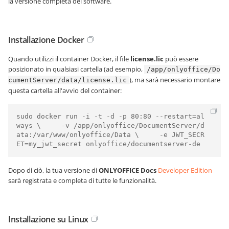
la versione completa del software.
Installazione Docker
Quando utilizzi il container Docker, il file
license.lic
può essere
posizionato in qualsiasi cartella (ad esempio,
/app/onlyoffice/Do
), ma sarà necessario montare
cumentServer/data/license.lic
questa cartella all'avvio del container:
sudo docker run -i -t -d -p 80:80 --restart=al
ways \     -v /app/onlyoffice/DocumentServer/d
ata:/var/www/onlyoffice/Data \     -e JWT_SECR
ET=my_jwt_secret onlyoffice/documentserver-de     
Dopo di ciò, la tua versione di
ONLYOFFICE Docs
Developer Edition
sarà registrata e completa di tutte le funzionalità.
Installazione su Linux