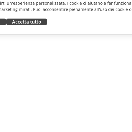
frirti un'esperienza personalizzata. I cookie ci aiutano a far funzionar
marketing mirati. Puoi acconsentire pienamente all'uso dei cookie o
a
Accetta tutto
ORA
RICEVI AIUTO
tributori
Forum
uttori
Corsi di formazione
fluencer
Webinar
i lavoro
White papers
NOTIZIE
Modulo di contatto per il
supporto
Ordina demo