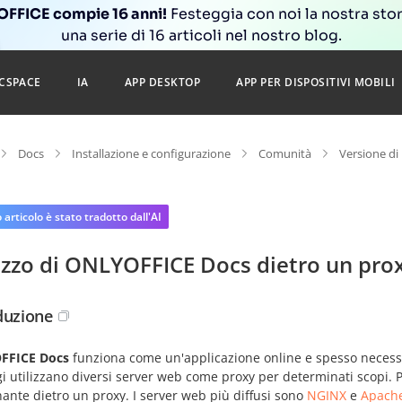
FFICE compie 16 anni!
Festeggia con noi la nostra sto
una serie di 16 articoli nel nostro blog.
CSPACE
IA
APP DESKTOP
APP PER DISPOSITIVI MOBILI
Docs
Installazione e configurazione
Comunità
Versione di
articolo è stato tradotto dall'AI
izzo di ONLYOFFICE Docs dietro un pro
duzione
FFICE Docs
funziona come un'applicazione online e spesso necessita
gi utilizzano diversi server web come proxy per determinati scopi.
ante dietro un proxy. I server web più diffusi sono
NGINX
e
Apach