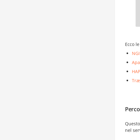
Ecco le
NG
Apa
HAP
Træ
Perco
Questo 
nel se