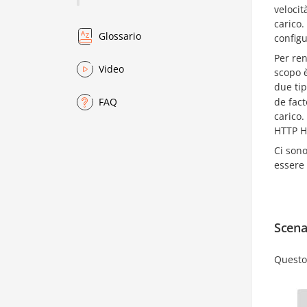
velocit
carico.
Glossario
config
Per re
Video
scopo è
due ti
de fact
FAQ
carico.
HTTP H
Ci sono
essere 
Scena
Questo 