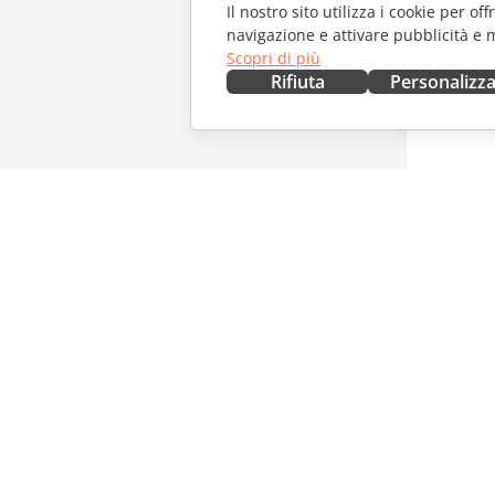
Il nostro sito utilizza i cookie per of
navigazione e attivare pubblicità e 
Scopri di più
Rifiuta
Personalizz
OTTIENILO ORA
COLLAB
Docs
Per i con
DocSpace
Per i trad
Workspace
Per gli in
Connettori
Offerte d
App desktop
RICEVI 
App mobili
Blog