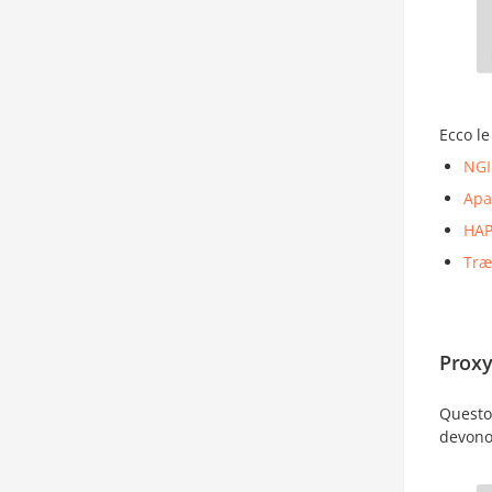
Ecco le
NG
Apa
HAP
Træ
Proxy
Questo 
devono