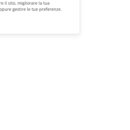
e il sito, migliorare la tua
ppure gestire le tue preferenze.
CONTATTACI
Domande sulle vendite
sales@onlyoffice.com
Richieste per i partner
partners@onlyoffice.com
Richieste stampa
press@onlyoffice.com
Richiedi una chiamata