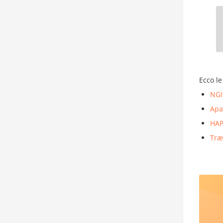
Ecco le
NG
Apa
HAP
Træ