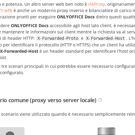
à e potenza. Un altro server web ben noto è
HAProxy
, originariame
Træfik
è anche un moderno proxy inverso e bilanciatore di carico m
urazione pronti per eseguire
ONLYOFFICE Docs
dietro questi quatt
ndere
ONLYOFFICE Docs
accessibile agli host lato client, è necessar
 mantenere le informazioni sul client mentre la richiesta va al serv
pi di header HTTP:
e
. L'
X-Forwarded-Proto
X-Forwarded-Host
o per identificare il protocollo (HTTP o HTTPS) che un client ha utili
X-Forwarded-Host
è un header standard per identificare l'host orig
ost.
 tre scenari principali in cui potrebbe essere necessario configu
configurato.
rio comune (proxy verso server locale)
scenario viene utilizzato quando è necessario semplicemente reindiri