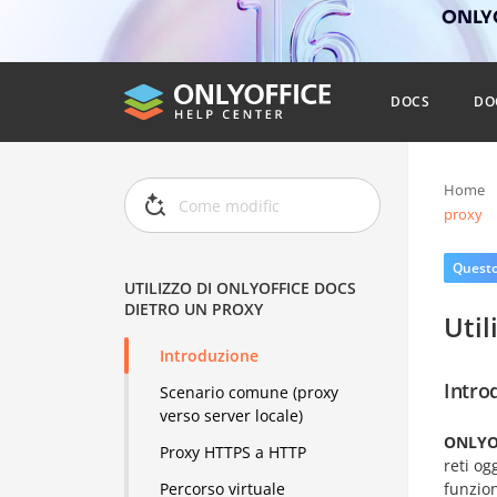
ONLYO
DOCS
DO
Home
proxy
Questo 
UTILIZZO DI ONLYOFFICE DOCS
DIETRO UN PROXY
Util
Introduzione
Intro
Scenario comune (proxy
verso server locale)
ONLYO
Proxy HTTPS a HTTP
reti og
funzion
Percorso virtuale