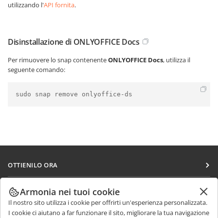
utilizzando l'
API fornita
.
Disinstallazione di ONLYOFFICE Docs
Per rimuovere lo snap contenente
ONLYOFFICE Docs
, utilizza il
seguente comando:
sudo snap remove onlyoffice-ds
OTTIENILO ORA
Docs
COLLABORA
Armonia nei tuoi cookie
DocSpace
Il nostro sito utilizza i cookie per offrirti un'esperienza personalizzata.
Per i contributori
RICEVI NOTIZIE
I cookie ci aiutano a far funzionare il sito, migliorare la tua navigazione
Workspace