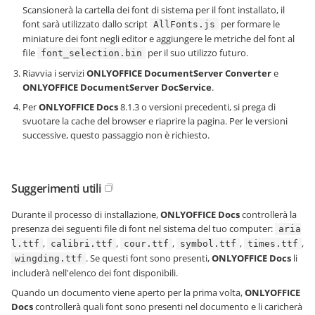
Scansionerà la cartella dei font di sistema per il font installato, il
font sarà utilizzato dallo script
per formare le
AllFonts.js
miniature dei font negli editor e aggiungere le metriche del font al
file
per il suo utilizzo futuro.
font_selection.bin
Riavvia i servizi
ONLYOFFICE DocumentServer Converter
e
ONLYOFFICE DocumentServer DocService
.
Per
ONLYOFFICE Docs
8.1.3 o versioni precedenti, si prega di
svuotare la cache del browser e riaprire la pagina. Per le versioni
successive, questo passaggio non è richiesto.
Suggerimenti utili
Durante il processo di installazione,
ONLYOFFICE Docs
controllerà la
presenza dei seguenti file di font nel sistema del tuo computer:
aria
,
,
,
,
,
l.ttf
calibri.ttf
cour.ttf
symbol.ttf
times.ttf
. Se questi font sono presenti,
ONLYOFFICE Docs
li
wingding.ttf
includerà nell'elenco dei font disponibili.
Quando un documento viene aperto per la prima volta,
ONLYOFFICE
Docs
controllerà quali font sono presenti nel documento e li caricherà