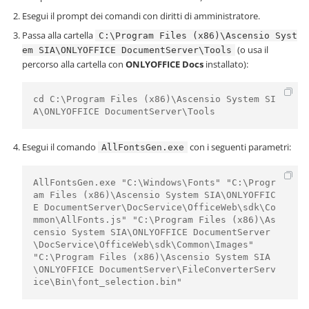
Esegui il prompt dei comandi con diritti di amministratore.
Passa alla cartella
C:\Program Files (x86)\Ascensio Syst
(o usa il
em SIA\ONLYOFFICE DocumentServer\Tools
percorso alla cartella con
ONLYOFFICE Docs
installato):
cd C:\Program Files (x86)\Ascensio System SI
A\ONLYOFFICE DocumentServer\Tools
Esegui il comando
con i seguenti parametri:
AllFontsGen.exe
AllFontsGen.exe "C:\Windows\Fonts" "C:\Progr
am Files (x86)\Ascensio System SIA\ONLYOFFIC
E DocumentServer\DocService\OfficeWeb\sdk\Co
mmon\AllFonts.js" "C:\Program Files (x86)\As
censio System SIA\ONLYOFFICE DocumentServer
\DocService\OfficeWeb\sdk\Common\Images" 
"C:\Program Files (x86)\Ascensio System SIA
\ONLYOFFICE DocumentServer\FileConverterServ
ice\Bin\font_selection.bin"