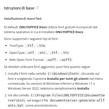
Istruzioni di base
Installazione di nuovi font
Di default,
ONLYOFFICE Docs
utilizza font gratuiti incorporati dal
sistema operativo in cui è installato
ONLYOFFICE Docs
.
Sono supportati i seguenti tipi di font:
TrueType:
,
.ttf
.tte
OpenType:
,
,
,
.otf
.otc
.ttf
.ttc
Web Open Font Format:
,
.woff
.woff2
Se desideri utilizzare font aggiuntivi, puoi fare quanto segue:
Installa il font nella cartella
cliccando sul
C:\Windows\Fonts
font e scegliendo l'opzione
Installa per tutti gli utenti
nel menu
contestuale. Su versioni di Windows inferiori a Windows 11 o
Windows Server 2022, seleziona semplicemente
Installa
.
Vai alla cartella
C:\Program Files\ONLYOFFICE\DocumentSe
ed esegui il file
rver\bin\
documentserver-generate-allf
come amministratore.
onts.bat