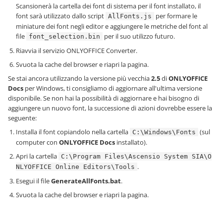
Scansionerà la cartella dei font di sistema per il font installato, il
font sarà utilizzato dallo script
per formare le
AllFonts.js
miniature dei font negli editor e aggiungere le metriche del font al
file
per il suo utilizzo futuro.
font_selection.bin
Riavvia il servizio ONLYOFFICE Converter.
Svuota la cache del browser e riapri la pagina.
Se stai ancora utilizzando la versione più vecchia
2.5
di
ONLYOFFICE
Docs
per Windows, ti consigliamo di aggiornare all'ultima versione
disponibile. Se non hai la possibilità di aggiornare e hai bisogno di
aggiungere un nuovo font, la successione di azioni dovrebbe essere la
seguente:
Installa il font copiandolo nella cartella
(sul
C:\Windows\Fonts
computer con
ONLYOFFICE Docs
installato).
Apri la cartella
C:\Program Files\Ascensio System SIA\O
.
NLYOFFICE Online Editors\Tools
Esegui il file
GenerateAllFonts.bat
.
Svuota la cache del browser e riapri la pagina.