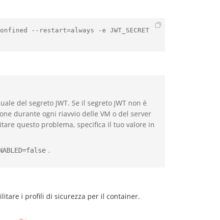
onfined --restart=always -e JWT_SECRET
uale del segreto JWT. Se il segreto JWT non è
ione durante ogni riavvio delle VM o del server
itare questo problema, specifica il tuo valore in
.
NABLED=false
itare i profili di sicurezza per il container.