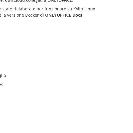
ive, ownCloud collegati a ONLYOFFICE.
 state rielaborate per funzionare su Kylin Linux
e la versione Docker di
ONLYOFFICE Docs
lio
va