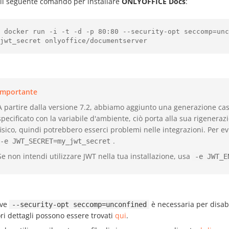
 il seguente comando per installare
ONLYOFFICE Docs
:
o docker run -i -t -d -p 80:80 --security-opt seccomp=unc
Importante
A partire dalla versione 7.2, abbiamo aggiunto una generazione cas
specificato con la variabile d'ambiente, ciò porta alla sua rigeneraz
fisico, quindi potrebbero esserci problemi nelle integrazioni. Per ev
.
-e JWT_SECRET=my_jwt_secret
Se non intendi utilizzare JWT nella tua installazione, usa
-e JWT_E
ave
è necessaria per disabil
--security-opt seccomp=unconfined
i dettagli possono essere trovati
qui
.