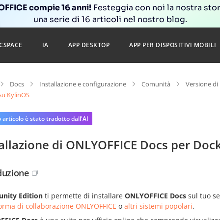
FFICE compie 16 anni!
Festeggia con noi la nostra sto
una serie di 16 articoli nel nostro blog.
CSPACE
IA
APP DESKTOP
APP PER DISPOSITIVI MOBILI
Docs
Installazione e configurazione
Comunità
Versione di
su KylinOS
articolo è stato tradotto dall'AI
tallazione di ONLYOFFICE Docs per Dock
duzione
ity Edition
ti permette di installare
ONLYOFFICE Docs
sul tuo se
forma di collaborazione ONLYOFFICE
o
altri sistemi popolari
.