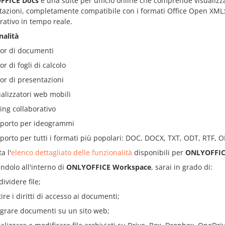
FFICE Docs
è una suite per ufficio online che comprende visualizzato
azioni, completamente compatibile con i formati Office Open XML: .
rativo in tempo reale.
nalità
tor di documenti
or di fogli di calcolo
tor di presentazioni
ualizzatori web mobili
ting collaborativo
porto per ideogrammi
porto per tutti i formati più popolari: DOC, DOCX, TXT, ODT, RTF, 
a l'
elenco dettagliato delle funzionalità
disponibili per
ONLYOFFIC
andolo all'interno di
ONLYOFFICE Workspace
, sarai in grado di:
ividere file;
ire i diritti di accesso ai documenti;
egrare documenti su un sito web;