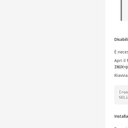
Disabil
È neces
Apri il 
INUX=p
Riavvia
[roo
Instal