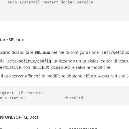
itare SELinux
sario disabilitare
SELinux
nel file di configurazione
/etc/selinux
file
utilizzando un qualsiasi editor di testo,
/etc/selinux/config
con
e salva le modifiche.
ermissive
SELINUX=disabled
 il tuo server affinché le modifiche abbiano effetto. Assicurati che S
t@test ~]# sestatus

lare ONLYOFFICE Docs