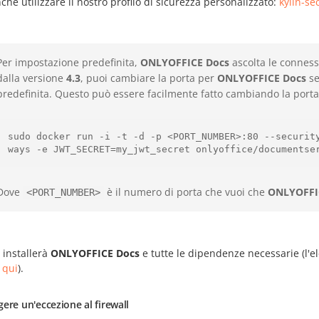
che utilizzare il nostro profilo di sicurezza personalizzato:
kylin-s
Per impostazione predefinita,
ONLYOFFICE Docs
ascolta le connessi
dalla versione
4.3
, puoi cambiare la porta per
ONLYOFFICE Docs
se
predefinita. Questo può essere facilmente fatto cambiando la porta
sudo docker run -i -t -d -p <PORT_NUMBER>:80 --securit
ways -e JWT_SECRET=my_jwt_secret onlyoffice/documentse
Dove
è il numero di porta che vuoi che
ONLYOFFI
<PORT_NUMBER>
 installerà
ONLYOFFICE Docs
e tutte le dipendenze necessarie (l'el
o
qui
).
ere un'eccezione al firewall