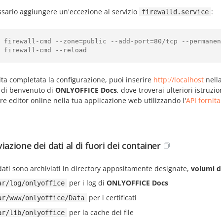
ssario aggiungere un'eccezione al servizio
:
firewalld.service
 firewall-cmd --zone=public --add-port=80/tcp --permanen
 firewall-cmd --reload
ta completata la configurazione, puoi inserire
http://localhost
nella
 di benvenuto di
ONLYOFFICE Docs
, dove troverai ulteriori istruz
re editor online nella tua applicazione web utilizzando l'
API fornita
iazione dei dati al di fuori dei container
 dati sono archiviati in directory appositamente designate,
volumi d
per i log di
ONLYOFFICE Docs
ar/log/onlyoffice
per i certificati
ar/www/onlyoffice/Data
per la cache dei file
ar/lib/onlyoffice