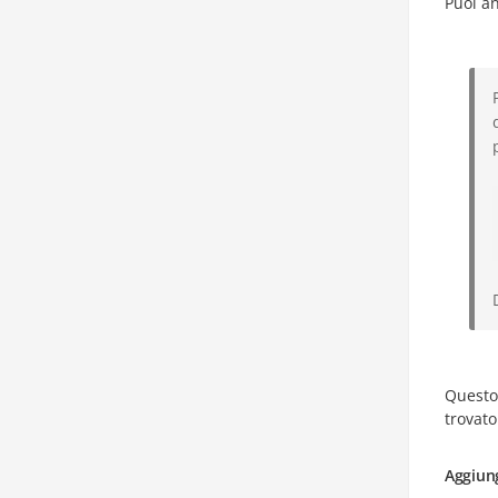
Puoi an
Questo
trovat
Aggiung