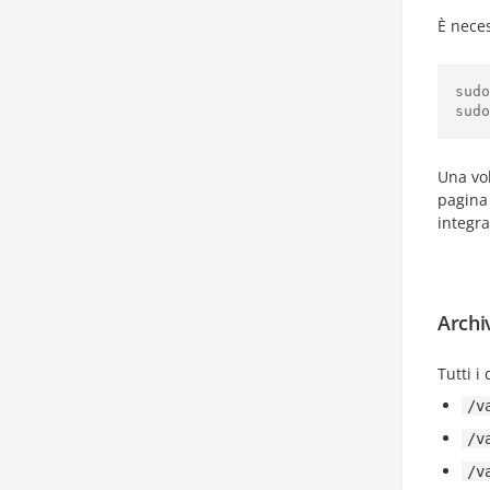
È nece
sudo
sudo
Una vol
pagina
integra
Archiv
Tutti i
/v
/v
/v