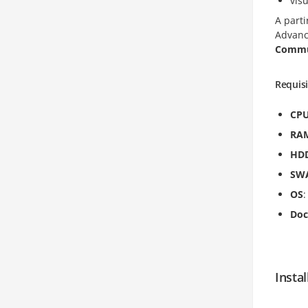
vis
A parti
Advanc
Commun
Requisi
CP
RA
HD
SW
OS
:
Doc
Insta