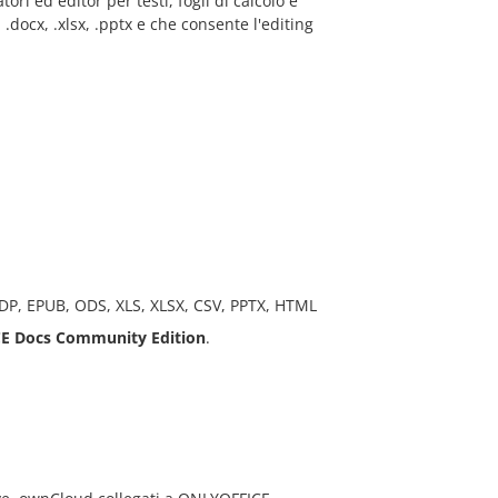
ri ed editor per testi, fogli di calcolo e
docx, .xlsx, .pptx e che consente l'editing
ODP, EPUB, ODS, XLS, XLSX, CSV, PPTX, HTML
E Docs
Community Edition
.