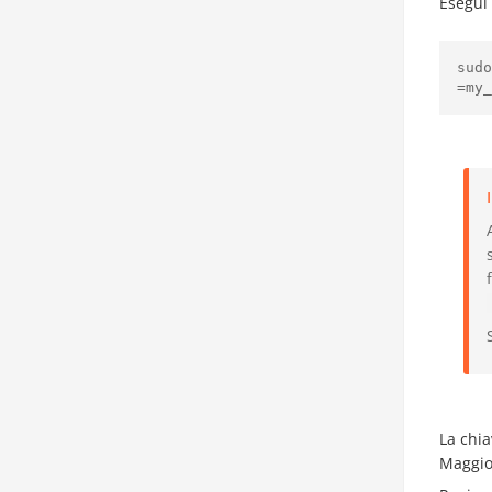
Esegui
sud
La chi
Maggior