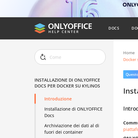
ONLYO
DOCS
DO
Home
Docker 
Questo 
INSTALLAZIONE DI ONLYOFFICE
DOCS PER DOCKER SU KYLINOS
Ins
Introduzione
Intro
Installazione di ONLYOFFICE
Docs
Commun
Archiviazione dei dati al di
piatta
fuori dei container