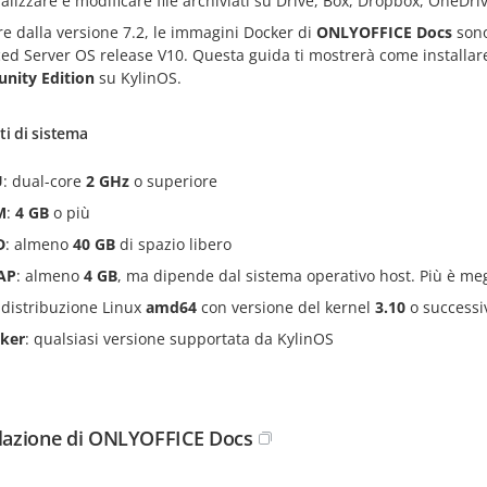
ualizzare e modificare file archiviati su Drive, Box, Dropbox, OneDr
re dalla versione 7.2, le immagini Docker di
ONLYOFFICE Docs
sono
ed Server OS release V10. Questa guida ti mostrerà come installar
ity Edition
su KylinOS.
ti di sistema
U
: dual-core
2 GHz
o superiore
M
:
4 GB
o più
D
: almeno
40 GB
di spazio libero
AP
: almeno
4 GB
, ma dipende dal sistema operativo host. Più è meg
 distribuzione Linux
amd64
con versione del kernel
3.10
o successi
ker
: qualsiasi versione supportata da KylinOS
llazione di ONLYOFFICE Docs