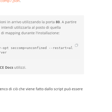
eccomp7.json
.
oni in arrivo utilizzando la porta
80
. A partire
 intendi utilizzarla al posto di quella
 di mapping durante l'installazione:
y-opt seccomp=unconfined --restart=al
rver
CE Docs
utilizzi.
enco di ciò che viene fatto dallo script può essere