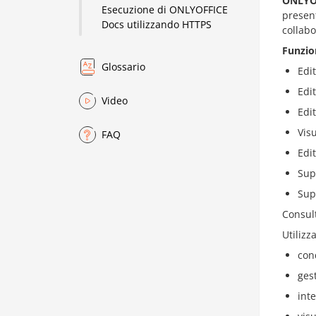
ONLYO
Esecuzione di ONLYOFFICE
present
Docs utilizzando HTTPS
collabo
Funzio
Glossario
Edi
Edit
Video
Edi
Vis
FAQ
Edi
Sup
Sup
Consult
Utilizz
cond
gest
int