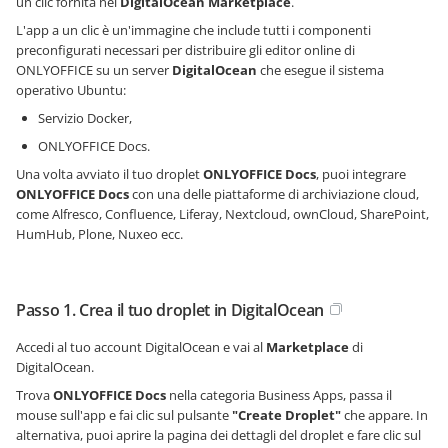
un clic fornita nel
DigitalOcean Marketplace
.
L'app a un clic è un'immagine che include tutti i componenti
preconfigurati necessari per distribuire gli editor online di
ONLYOFFICE su un server
DigitalOcean
che esegue il sistema
operativo Ubuntu:
Servizio Docker,
ONLYOFFICE Docs.
Una volta avviato il tuo droplet
ONLYOFFICE Docs
, puoi integrare
ONLYOFFICE Docs
con una delle piattaforme di archiviazione cloud,
come Alfresco, Confluence, Liferay, Nextcloud, ownCloud, SharePoint,
HumHub, Plone, Nuxeo ecc.
Passo 1. Crea il tuo droplet in DigitalOcean
Accedi al tuo account DigitalOcean e vai al
Marketplace
di
DigitalOcean.
Trova
ONLYOFFICE Docs
nella categoria Business Apps, passa il
mouse sull'app e fai clic sul pulsante
"Create Droplet"
che appare. In
alternativa, puoi aprire la pagina dei dettagli del droplet e fare clic sul