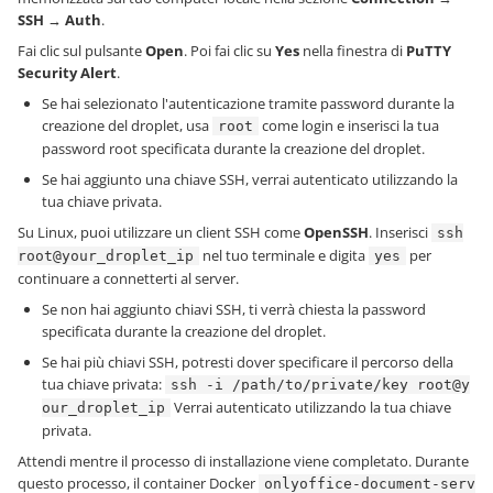
SSH
→
Auth
.
Fai clic sul pulsante
Open
. Poi fai clic su
Yes
nella finestra di
PuTTY
Security Alert
.
Se hai selezionato l'autenticazione tramite password durante la
creazione del droplet, usa
come login e inserisci la tua
root
password root specificata durante la creazione del droplet.
Se hai aggiunto una chiave SSH, verrai autenticato utilizzando la
tua chiave privata.
Su Linux, puoi utilizzare un client SSH come
OpenSSH
. Inserisci
ssh
nel tuo terminale e digita
per
root@your_droplet_ip
yes
continuare a connetterti al server.
Se non hai aggiunto chiavi SSH, ti verrà chiesta la password
specificata durante la creazione del droplet.
Se hai più chiavi SSH, potresti dover specificare il percorso della
tua chiave privata:
ssh -i /path/to/private/key root@y
Verrai autenticato utilizzando la tua chiave
our_droplet_ip
privata.
Attendi mentre il processo di installazione viene completato. Durante
questo processo, il container Docker
onlyoffice-document-serv