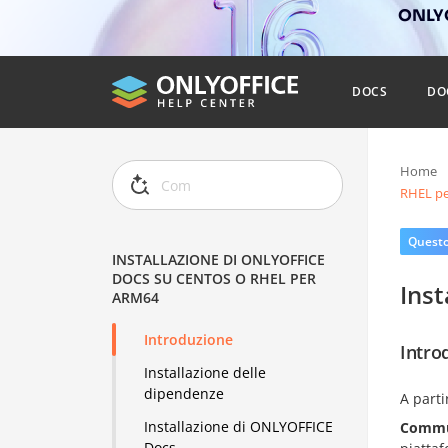
ONLYO
DOCS
DO
Home
RHEL pe
Questo 
INSTALLAZIONE DI ONLYOFFICE
DOCS SU CENTOS O RHEL PER
Ins
ARM64
Introduzione
Intro
Installazione delle
dipendenze
A parti
Installazione di ONLYOFFICE
Commun
Docs