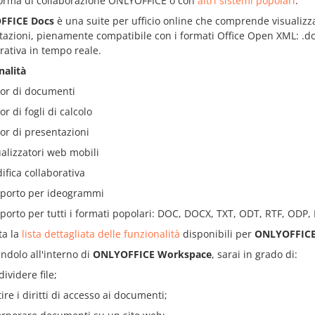
forma di collaborazione ONLYOFFICE o con
altri sistemi popolari
.
FFICE Docs
è una suite per ufficio online che comprende visualizzato
azioni, pienamente compatibile con i formati Office Open XML: .doc
rativa in tempo reale.
nalità
tor di documenti
or di fogli di calcolo
tor di presentazioni
ualizzatori web mobili
ifica collaborativa
porto per ideogrammi
porto per tutti i formati popolari: DOC, DOCX, TXT, ODT, RTF, ODP,
ta la
lista dettagliata delle funzionalità
disponibili per
ONLYOFFICE
andolo all'interno di
ONLYOFFICE Workspace
, sarai in grado di:
ividere file;
ire i diritti di accesso ai documenti;