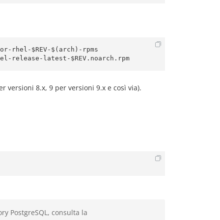
or-rhel-$REV-$(arch)-rpms

ersioni 8.x, 9 per versioni 9.x e così via).
ry PostgreSQL, consulta la