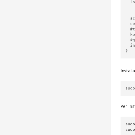
  log_format          main  '$remote_addr - $remote_user [$time_local] "$request" '

          
          
  access_log          /var/log/nginx/access.log  main;

  sendfile            on;

  #tcp_nopush         on;

  keepalive_timeout   65;

  #gzip               on;

  include             /etc/nginx/conf.d/*.conf;

}
Install
Per ins
sudo