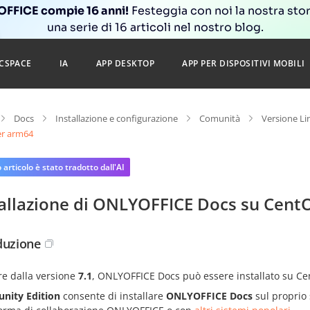
FFICE compie 16 anni!
Festeggia con noi la nostra sto
una serie di 16 articoli nel nostro blog.
CSPACE
IA
APP DESKTOP
APP PER DISPOSITIVI MOBILI
Docs
Installazione e configurazione
Comunità
Versione Li
r arm64
articolo è stato tradotto dall'AI
tallazione di ONLYOFFICE Docs su Cent
duzione
re dalla versione
7.1
, ONLYOFFICE Docs può essere installato su C
ity Edition
consente di installare
ONLYOFFICE Docs
sul proprio 