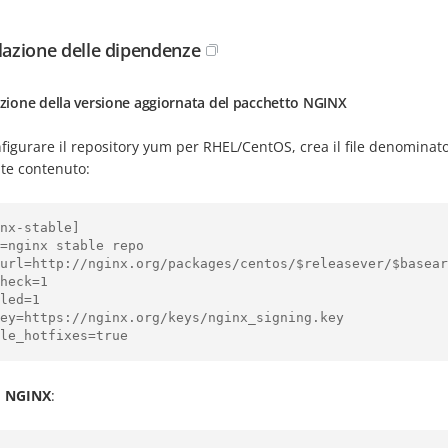
llazione delle dipendenze
azione della versione aggiornata del pacchetto NGINX
figurare il repository yum per RHEL/CentOS, crea il file denominat
te contenuto:
nx-stable]

=nginx stable repo

url=http://nginx.org/packages/centos/$releasever/$basear
heck=1

led=1

ey=https://nginx.org/keys/nginx_signing.key

le_hotfixes=true
a
NGINX
: