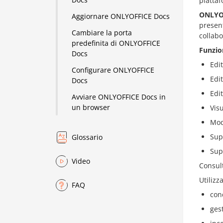
piatta
ONLYO
Aggiornare ONLYOFFICE Docs
present
Cambiare la porta
collabo
predefinita di ONLYOFFICE
Funzio
Docs
Edi
Configurare ONLYOFFICE
Edit
Docs
Edi
Avviare ONLYOFFICE Docs in
un browser
Vis
Mod
Sup
Glossario
Sup
Video
Consul
Utilizz
FAQ
cond
gest