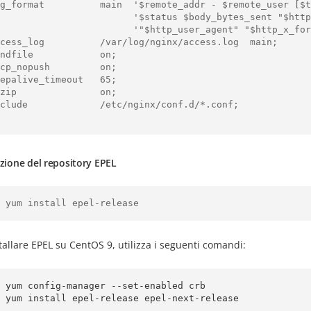
                  '$status $body_bytes_sent "$http_referer" '

                  '"$http_user_agent" "$http_x_forwarded_for"';

azione del repository EPEL
tallare EPEL su CentOS 9, utilizza i seguenti comandi:
 yum config-manager --set-enabled crb
