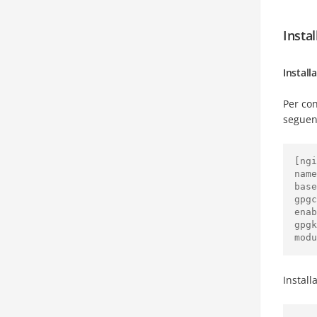
Insta
Install
Per con
seguen
[ngi
name
base
gpgc
enab
gpgk
modu
Install