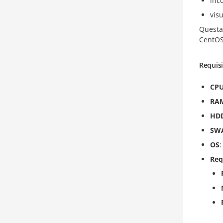
inc
vis
Questa 
CentOS
Requisi
CP
RA
HD
SW
OS
Req