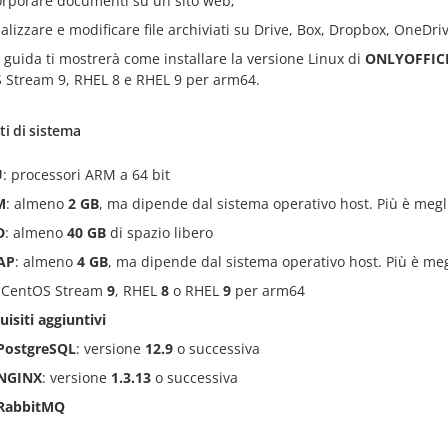
orporare documenti su un sito web;
ualizzare e modificare file archiviati su Drive, Box, Dropbox, OneD
guida ti mostrerà come installare la versione Linux di
ONLYOFFICE
 Stream 9, RHEL 8 e RHEL 9 per arm64.
ti di sistema
U
: processori ARM a 64 bit
M
: almeno
2 GB
, ma dipende dal sistema operativo host. Più è megl
D
: almeno
40 GB
di spazio libero
AP
: almeno
4 GB
, ma dipende dal sistema operativo host. Più è meg
: CentOS Stream
9
, RHEL
8
o RHEL
9
per arm64
uisiti aggiuntivi
PostgreSQL
: versione
12.9
o successiva
NGINX
: versione
1.3.13
o successiva
RabbitMQ