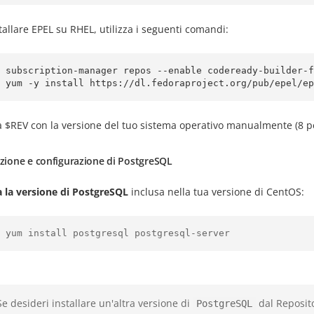
tallare EPEL su RHEL, utilizza i seguenti comandi:
 subscription-manager repos --enable codeready-builder-f
$REV con la versione del tuo sistema operativo manualmente (8 per v
azione e configurazione di PostgreSQL
a la versione di PostgreSQL
inclusa nella tua versione di CentOS:
 yum install postgresql postgresql-server
Se desideri installare un'altra versione di
dal Reposito
PostgreSQL