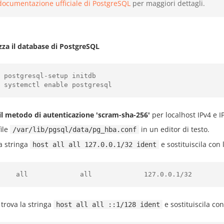
documentazione ufficiale di PostgreSQL
per maggiori dettagli.
izza il database di PostgreSQL
 postgresql-setup initdb

 il metodo di autenticazione 'scram-sha-256'
per localhost IPv4 e I
file
in un editor di testo.
/var/lib/pgsql/data/pg_hba.conf
a stringa
e sostituiscila con
host all all 127.0.0.1/32 ident
trova la stringa
e sostituiscila co
host all all ::1/128 ident