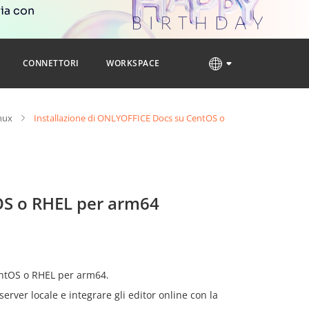
ria con
CONNETTORI
WORKSPACE
nux
Installazione di ONLYOFFICE Docs su CentOS o
OS o RHEL per arm64
entOS o RHEL per arm64.
server locale e integrare gli editor online con la