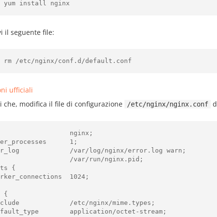
 yum install nginx
 il seguente file:
 rm /etc/nginx/conf.d/default.conf
ni ufficiali
 che, modifica il file di configurazione
d
/etc/nginx/nginx.conf
                  nginx;

er_processes      1;

r_log             /var/log/nginx/error.log warn;

                  /var/run/nginx.pid;

ts {

 {
