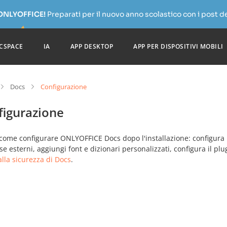
 ONLYOFFICE!
Preparati per il nuovo anno scolastico con i post de
CSPACE
IA
APP DESKTOP
APP PER DISPOSITIVI MOBILI
Docs
Configurazione
figurazione
come configurare ONLYOFFICE Docs dopo l'installazione: configura l'au
e esterni, aggiungi font e dizionari personalizzati, configura il plug
lla sicurezza di Docs
.