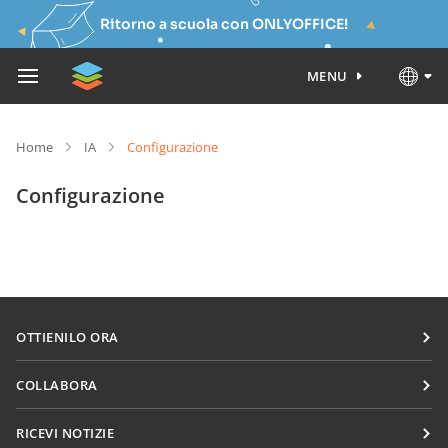
Ritorno a scuola con ONLYOFFICE!
MENU
Home
IA
Configurazione
Configurazione
OTTIENILO ORA
Docs
COLLABORA
DocSpace
Per i contributori
RICEVI NOTIZIE
Workspace