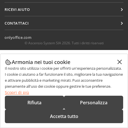
Per i traduttori
Blog
Connettori
RICEVI AIUTO
Per gli influencer
App desktop
Forum
Offerte di lavoro
CONTATTACI
App mobili
Corsi di formazione
Domande sulle vendite
sales@onlyoffice.com
onlyoffice.com
Webinar
Richieste per i partner
partners@onlyoffice.com
© Ascensio System SIA 2026. Tutti i diritti riservati
White papers
Richieste stampa
press@onlyoffice.com
Modulo di contatto per il supporto
Armonia nei tuoi cookie
Richiedi una chiamata
Ordina demo
Il nostro sito utilizza i cookie per offrirti un'esperienza personalizzata.
I cookie ci aiutano a far funzionare il sito, migliorare la tua navigazione
e attivare pubblicità e marketing mirati. Puoi acconsentire
pienamente all'uso dei cookie oppure gestire le tue preferenze.
Scopri di più
Rifiuta
Personalizza
Accetta tutto