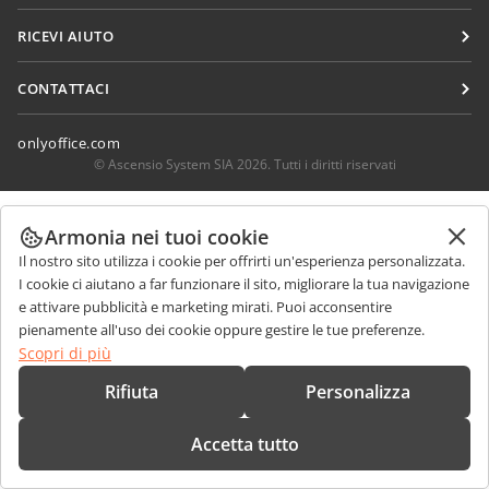
Per i traduttori
Blog
Connettori
RICEVI AIUTO
Per gli influencer
App desktop
Forum
Offerte di lavoro
CONTATTACI
App mobili
Corsi di formazione
Domande sulle vendite
sales@onlyoffice.com
onlyoffice.com
Webinar
Richieste per i partner
partners@onlyoffice.com
© Ascensio System SIA 2026. Tutti i diritti riservati
White papers
Richieste stampa
press@onlyoffice.com
Modulo di contatto per il supporto
Armonia nei tuoi cookie
Richiedi una chiamata
Ordina demo
Il nostro sito utilizza i cookie per offrirti un'esperienza personalizzata.
I cookie ci aiutano a far funzionare il sito, migliorare la tua navigazione
e attivare pubblicità e marketing mirati. Puoi acconsentire
pienamente all'uso dei cookie oppure gestire le tue preferenze.
Scopri di più
Rifiuta
Personalizza
Accetta tutto