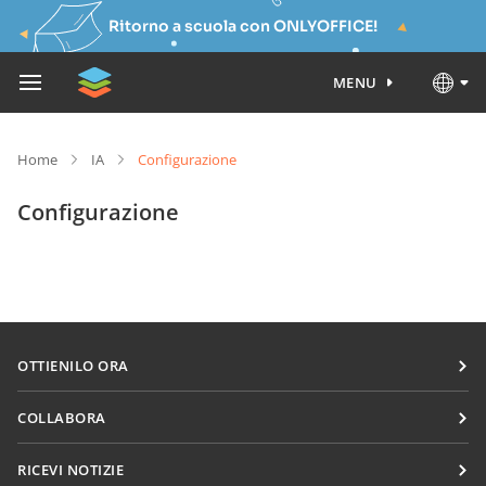
Ritorno a scuola con ONLYOFFICE!
MENU
Home
IA
Configurazione
Configurazione
OTTIENILO ORA
Docs
COLLABORA
DocSpace
Per i contributori
RICEVI NOTIZIE
Workspace