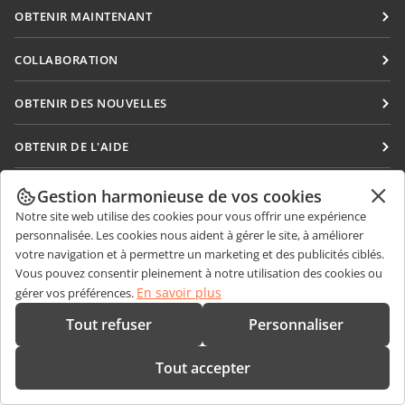
OBTENIR MAINTENANT
Docs
COLLABORATION
DocSpace
Pour les contributeurs
OBTENIR DES NOUVELLES
Workspace
Pour les traducteurs
Blog
Connecteurs
OBTENIR DE L'AIDE
Pour les influenceurs
Applications de bureau
Forum
Offres d'emploi
CONTACTEZ-NOUS
Gestion harmonieuse de vos cookies
Applications mobiles
Cours de formation
Notre site web utilise des cookies pour vous offrir une expérience
Questions de ventes
sales@onlyoffice.com
onlyoffice.com
personnalisée. Les cookies nous aident à gérer le site, à améliorer
Webinaires
Demande de partenariat
partners@onlyoffice.com
© Ascensio System SIA 2026. Tous droits réservés
votre navigation et à permettre un marketing et des publicités ciblés.
Livres blancs
Vous pouvez consentir pleinement à notre utilisation des cookies ou
Demande de presse
press@onlyoffice.com
En savoir plus
gérer vos préférences.
Demande de support
Demande d'appel
Tout refuser
Personnaliser
Demande de démo
Tout accepter