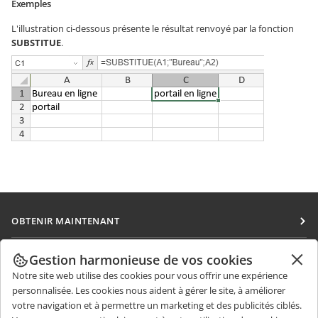
Exemples
L'illustration ci-dessous présente le résultat renvoyé par la fonction
SUBSTITUE
.
OBTENIR MAINTENANT
Docs
COLLABORATION
Gestion harmonieuse de vos cookies
DocSpace
Notre site web utilise des cookies pour vous offrir une expérience
Pour les contributeurs
OBTENIR DES NOUVELLES
personnalisée. Les cookies nous aident à gérer le site, à améliorer
Workspace
Pour les traducteurs
votre navigation et à permettre un marketing et des publicités ciblés.
Blog
Connecteurs