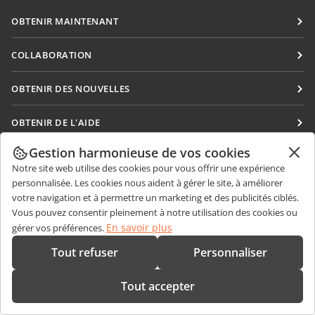
OBTENIR MAINTENANT
Docs
COLLABORATION
DocSpace
Pour les contributeurs
OBTENIR DES NOUVELLES
Workspace
Pour les traducteurs
Blog
Connecteurs
OBTENIR DE L'AIDE
Pour les influenceurs
Applications de bureau
Forum
Offres d'emploi
Gestion harmonieuse de vos cookies
CONTACTEZ-NOUS
Applications mobiles
Notre site web utilise des cookies pour vous offrir une expérience
Cours de formation
Questions de ventes
sales@onlyoffice.com
personnalisée. Les cookies nous aident à gérer le site, à améliorer
onlyoffice.com
Webinaires
votre navigation et à permettre un marketing et des publicités ciblés.
Demande de partenariat
partners@onlyoffice.com
© Ascensio System SIA 2026. Tous droits réservés
Vous pouvez consentir pleinement à notre utilisation des cookies ou
Livres blancs
Demande de presse
press@onlyoffice.com
En savoir plus
gérer vos préférences.
Demande de support
Demande d'appel
Tout refuser
Personnaliser
Demande de démo
Tout accepter