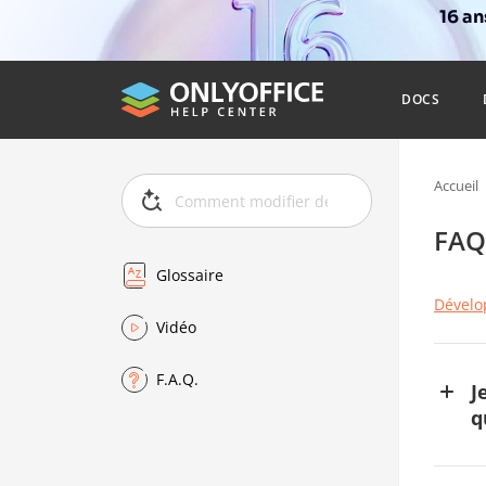
16 a
DOCS
Accueil
FAQ
Glossaire
Dévelo
Vidéo
F.A.Q.
J
q
Si
di