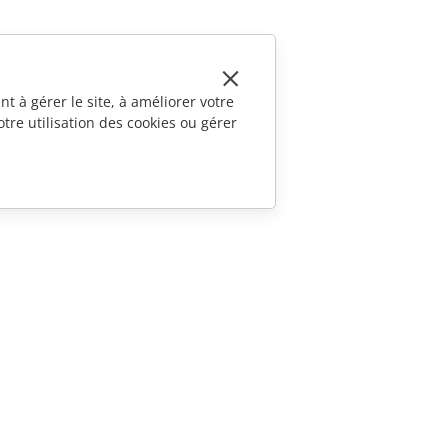
t à gérer le site, à améliorer votre
tre utilisation des cookies ou gérer
CONTACTEZ-NOUS
Questions de ventes
sales@onlyoffice.com
Demande de partenariat
partners@onlyoffice.com
Demande de presse
press@onlyoffice.com
Demande d'appel