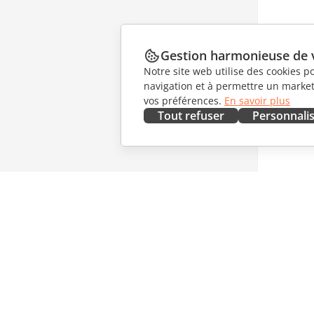
Gestion harmonieuse de 
Notre site web utilise des cookies p
navigation et à permettre un marketi
vos préférences.
En savoir plus
Tout refuser
Personnali
OBTENIR MAINTENANT
COLLAB
Docs
Pour les 
DocSpace
Pour les 
Workspace
Pour les 
Connecteurs
Offres d'
Applications de bureau
OBTENIR
Applications mobiles
NOUVEL