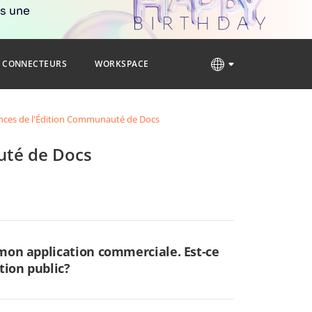
rs une
CONNECTEURS
WORKSPACE
cences de l'Édition Communauté de Docs
uté de Docs
 mon application commerciale. Est-ce
tion public?
votre application est distribuée ou mise à
urce de la version modifiée et de tout travail