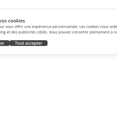
vos cookies
our vous offrir une expérience personnalisée. Les cookies nous aiden
ng et des publicités ciblés. Vous pouvez consentir pleinement à no
ser
Tout accepter
ORATION
OBTENIR DE L'AIDE
contributeurs
Forum
traducteurs
Cours de formation
influenceurs
Webinaires
emploi
Livres blancs
 DES
Demande de support
LES
Demande de démo