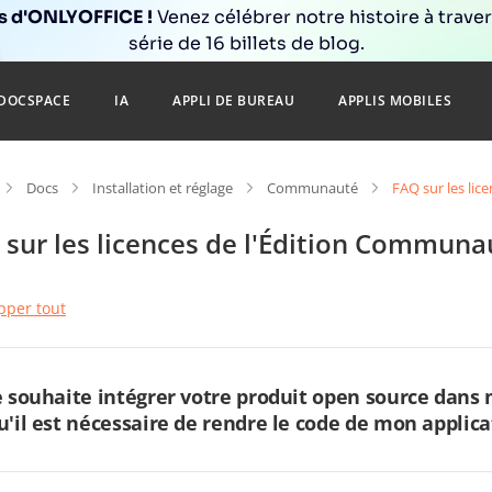
ns d'ONLYOFFICE !
Venez célébrer notre histoire à trave
série de 16 billets de blog.
DOCSPACE
IA
APPLI DE BUREAU
APPLIS MOBILES
Docs
Installation et réglage
Communauté
FAQ sur les li
 sur les licences de l'Édition Communa
pper tout
e souhaite intégrer votre produit open source dans
u'il est nécessaire de rendre le code de mon applica
 vous utilisez nos produits open source sous licence AGPL v3, et si 
sposition via un réseau (modèle SaaS), vous devez rendre le code so