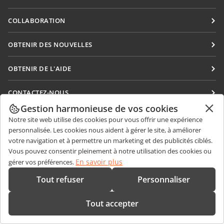
Docs
COLLABORATION
DocSpace
Pour les contributeurs
OBTENIR DES NOUVELLES
Workspace
Pour les traducteurs
Blog
Connecteurs
OBTENIR DE L'AIDE
Pour les influenceurs
Applications de bureau
Forum
Offres d'emploi
CONTACTEZ-NOUS
Applications mobiles
Cours de formation
Gestion harmonieuse de vos cookies
Questions de ventes
sales@onlyoffice.com
onlyoffice.com
Webinaires
Notre site web utilise des cookies pour vous offrir une expérience
Demande de partenariat
partners@onlyoffice.com
© Ascensio System SIA 2026. Tous droits réservés
personnalisée. Les cookies nous aident à gérer le site, à améliorer
Livres blancs
votre navigation et à permettre un marketing et des publicités ciblés.
Demande de presse
press@onlyoffice.com
Vous pouvez consentir pleinement à notre utilisation des cookies ou
Demande de support
Demande d'appel
En savoir plus
gérer vos préférences.
Demande de démo
Tout refuser
Personnaliser
Tout accepter