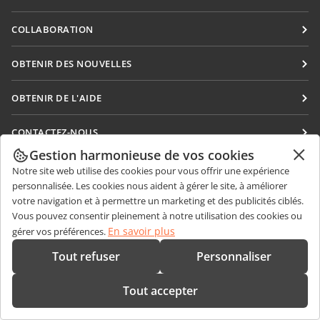
Docs
COLLABORATION
DocSpace
Pour les contributeurs
OBTENIR DES NOUVELLES
Workspace
Pour les traducteurs
Blog
Connecteurs
OBTENIR DE L'AIDE
Pour les influenceurs
Applications de bureau
Forum
Offres d'emploi
CONTACTEZ-NOUS
Applications mobiles
Cours de formation
Gestion harmonieuse de vos cookies
Questions de ventes
sales@onlyoffice.com
onlyoffice.com
Webinaires
Notre site web utilise des cookies pour vous offrir une expérience
Demande de partenariat
partners@onlyoffice.com
© Ascensio System SIA 2026. Tous droits réservés
personnalisée. Les cookies nous aident à gérer le site, à améliorer
Livres blancs
votre navigation et à permettre un marketing et des publicités ciblés.
Demande de presse
press@onlyoffice.com
Vous pouvez consentir pleinement à notre utilisation des cookies ou
Demande de support
Demande d'appel
En savoir plus
gérer vos préférences.
Demande de démo
Tout refuser
Personnaliser
Tout accepter