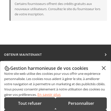
Certains fournisseurs offrent des crédits gratuits aux
nouveaux utilisateurs. Consultez le site du fournisseur lors
de votre inscription.
OBTENIR MAINTENANT
Docs
COLLABORATION
Gestion harmonieuse de vos cookies
DocSpace
Notre site web utilise des cookies pour vous offrir une expérience
Pour les contributeurs
OBTENIR DES NOUVELLES
personnalisée. Les cookies nous aident à gérer le site, à améliorer
Workspace
Pour les traducteurs
votre navigation et à permettre un marketing et des publicités ciblés.
Blog
Connecteurs
Vous pouvez consentir pleinement à notre utilisation des cookies ou
OBTENIR DE L'AIDE
Pour les influenceurs
En savoir plus
gérer vos préférences.
Applications de bureau
Forum
Offres d'emploi
CONTACTEZ-NOUS
Tout refuser
Personnaliser
Applications mobiles
Cours de formation
Questions de ventes
sales@onlyoffice.com