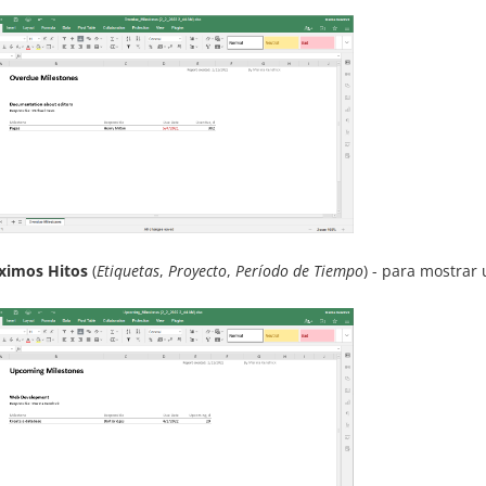
ximos Hitos
(
Etiquetas
,
Proyecto
,
Período de Tiempo
) - para mostrar 