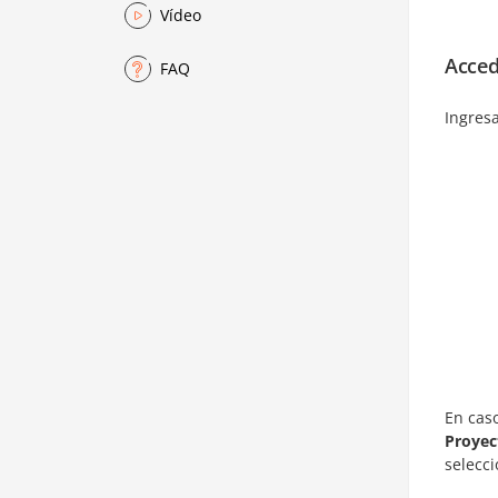
Vídeo
Acced
FAQ
Ingresa
En caso
Proyec
selecc