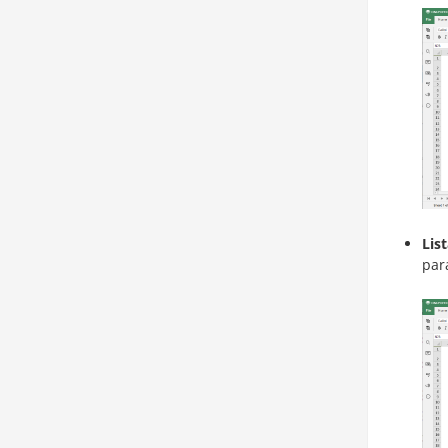
Lis
par