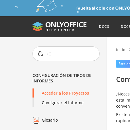
¡Vuelta al cole con ONLYO
DOCS
DOC
Inicio
Este ar
CONFIGURACIÓN DE TIPOS DE
Conf
INFORMES
Acceder a los Proyectos
¿Necesi
esta in
Configurar el Informe
conveni
Existe
Glosario
rápida