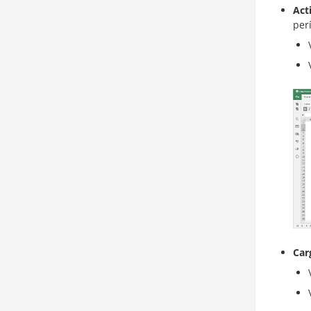
Act
per
Car