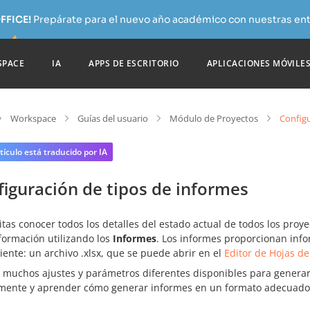
FFICE!
Prepárate para el nuevo año académico con nuestras ent
SPACE
IA
APPS DE ESCRITORIO
APLICACIONES MÓVILE
Workspace
Guías del usuario
Módulo de Proyectos
Configu
tículo está traducido por IA
iguración de tipos de informes
tas conocer todos los detalles del estado actual de todos los pro
formación utilizando los
Informes
. Los informes proporcionan inf
ente: un archivo .xlsx, que se puede abrir en el
Editor de Hojas de
n muchos ajustes y parámetros diferentes disponibles para generar
mente y aprender cómo generar informes en un formato adecuado