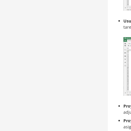
Usu
tar
Pro
adj
Pro
asi