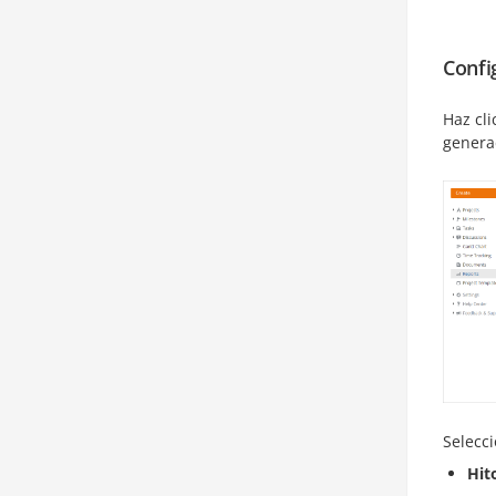
Confi
Haz cli
generad
Selecc
Hit